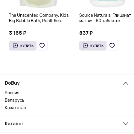
The Unscented Company, Kids,
Source Naturals, Глицинат
Big Bubble Bath, Refill, без
магния, 60 таблеток
отдушек, 1 л (33,8 жидк.
Унции)
3 165 ₽
837 ₽
КУПИТЬ
КУПИТЬ
DoBuy
Россия
Беларусь
Казахстан
Каталог
Смартфоны и гаджеты