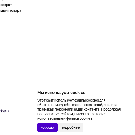
Возврат
Выкуп товара
Мы используем cookies
Этот сайт использует файлы cookies для
обеспечения удобства пользователей, анализа
трафика и персонализации контента. Продолжая
ферта
Создание сайта –
пользоваться сайтом, вы соглашаетесь с
NetLab
использованием файлов cookies.
хорошо
подробнее