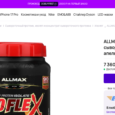
ПРОМОКОД
DOBUYFIRST
-2000 ₽ НА ПЕРВЫЙ ЗАКАЗ
iPhone 17 Pro
Косметика и уход
Nike
EMO&AIBI
Стайлер Dyson
LED-маски
ки
Сывороточный протеин, изолят и концентрат сывороточного протеина
Изолят
ALLMAX
ALLMA
сыво
апель
7 360
Доступ
Все т
В люб
Беспла