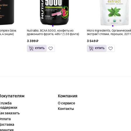
Complex Glow,
NutraBio, BCAA 5000, конфеты из
Micro Ingredients, Органически
(4,4 унции)
драконьего фрукта, 465 г (1,03 фунта)
экстракт стевии, порошок, 227 г
унций)
3 399 ₽
3 549 ₽
КУПИТЬ
КУПИТЬ
Покупателям
Компания
Служба
О сервисе
поддержки
Контакты
ак заказать
Оплата
Доставка
Гарантия