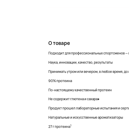
О товаре
Подходит для профессиональных спортсменов —
Наука, инновации, качество, результаты
Принимать утром или вечером, в любое время, до
90% протеина
По-настоящему качественный протеин
Не содержит глютена и сахара♦
Продукт прошел лабораторные испытания и серти
Натуральные и искусственные ароматизаторы
1
27 г протеина