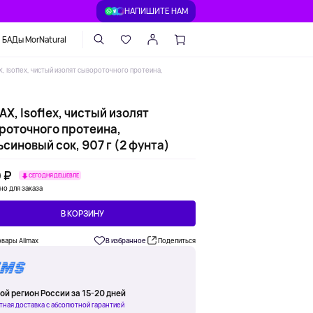
НАПИШИТЕ НАМ
БАДы MorNatural
, Isoflex, чистый изолят сывороточного протеина,
X, Isoflex, чистый изолят
роточного протеина,
синовый сок, 907 г (2 фунта)
 ₽
СЕГОДНЯ ДЕШЕВЛЕ
но для заказа
В КОРЗИНУ
овары Allmax
В избранное
Поделиться
ой регион России за 15-20 дней
тная доставка с абсолютной гарантией