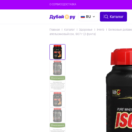
О СЕРВИСЕ
ДОСТАВКА
RU
Каталог
Главная
Каталог
Здоровье
IHerb
Белковые добав
апельсиновый сок, 907 г (2 фунта)