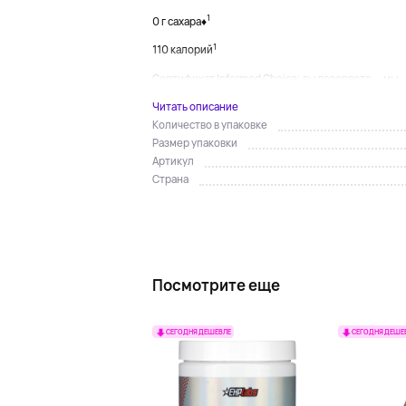
1
0 г сахара♦
1
110 калорий
Сертификат Informed Choice: вы доверяете — мы...
Читать описание
Количество в упаковке
Размер упаковки
Артикул
Страна
Посмотрите еще
СЕГОДНЯ ДЕШЕВЛЕ
СЕГОДНЯ ДЕШЕ