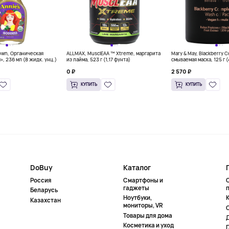
own, Органическая
ALLMAX, MusclEAA ™ Xtreme, маргарита
Mary & May, Blackberry 
», 236 мл (8 жидк. унц.)
из лайма, 523 г (1,17 фунта)
смываемая маска, 125 г 
0 ₽
2 570 ₽
КУПИТЬ
КУПИТЬ
DoBuy
Каталог
Россия
Смартфоны и
гаджеты
Беларусь
Ноутбуки,
К
Казахстан
мониторы, VR
Товары для дома
Косметика и уход