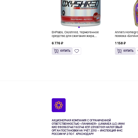
EHPlabs, Oxyshred, термогенное
Annie's Homegr
средство для сжигания жира,
повязка «Богиня
малиновое освежение, 318 г (11,2
6 776 ₽
1 158 ₽
унции)
КУПИТЬ
КУПИТЬ
АКЦИОНЕРНАЯ КОМПАНИЯ С ОГРАНИЧЕННОЙ
ОТВЕТСТВЕННОСТЬЮ «ЛАНИАКЕЯ» (LANIAKEA LLC)
ИНН/
КИО 9909637467/63746 КПП 231087001
НАЛОГОВЫЙ
ОРГАН ПОСТАНОВКИ НА УЧЁТ 2310 — ИНСПЕКЦИЯ ФНС
РОССИИ № 2 ПО Г. КРАСНОДАРУ