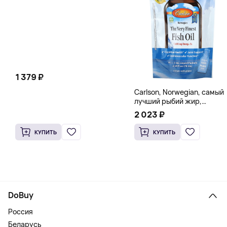
мг в каждой капсуле)
1 379 ₽
Carlson, Norwegian, самый
лучший рыбий жир,
натуральный лимон, 15
2 023 ₽
пакетиков (5 мл) каждый
КУПИТЬ
КУПИТЬ
DoBuy
Россия
Беларусь