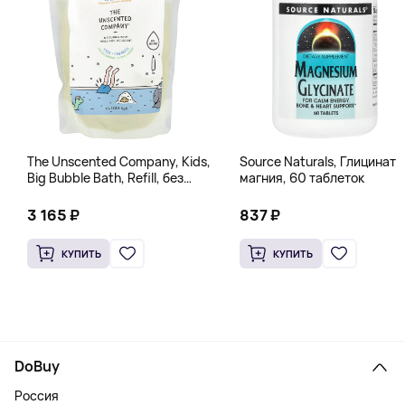
The Unscented Company, Kids,
Source Naturals, Глицинат
Big Bubble Bath, Refill, без
магния, 60 таблеток
отдушек, 1 л (33,8 жидк.
Унции)
3 165 ₽
837 ₽
КУПИТЬ
КУПИТЬ
DoBuy
Россия