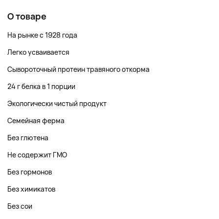
О товаре
На рынке с 1928 года
Легко усваивается
Сывороточный протеин травяного откорма
24 г белка в 1 порции
Экологически чистый продукт
Семейная ферма
Без глютена
Не содержит ГМО
Без гормонов
Без химикатов
Без сои