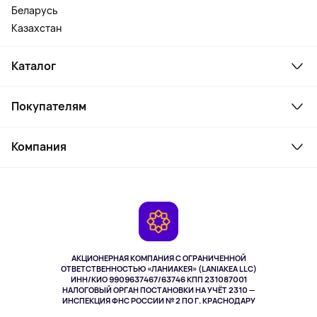
Беларусь
Казахстан
Каталог
Смартфоны и гаджеты
Покупателям
Ноутбуки, мониторы, VR
Товары для дома
Служба поддержки
Косметика и уход
Компания
Как заказать
Активный отдых
Оплата
О сервисе
Планшеты
Доставка
Контакты
Игровые консоли
Гарантия
Камеры
Возврат
TV и мультимедиа
Выкуп товара
Музыка и звук
АКЦИОНЕРНАЯ КОМПАНИЯ С ОГРАНИЧЕННОЙ
Спорт
ОТВЕТСТВЕННОСТЬЮ «ЛАНИАКЕЯ» (LANIAKEA LLC)
ИНН/КИО 9909637467/63746 КПП 231087001
Здоровье
НАЛОГОВЫЙ ОРГАН ПОСТАНОВКИ НА УЧЁТ 2310 —
Здоровье питомцев
ИНСПЕКЦИЯ ФНС РОССИИ № 2 ПО Г. КРАСНОДАРУ