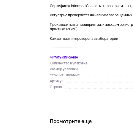
Сертификат Informed Choice: мы проверяем — вы
Регулярно проверяется на наличие запрещенных
Производится на предприятии, имеющем регист
практики (cGMP)
Каждая партия проверена в лаборатории
Не содержит сои...
Читать описание
Количество в упаковке
Размер упаковки
Уточнить наличие
Артикул
Страна
Посмотрите еще