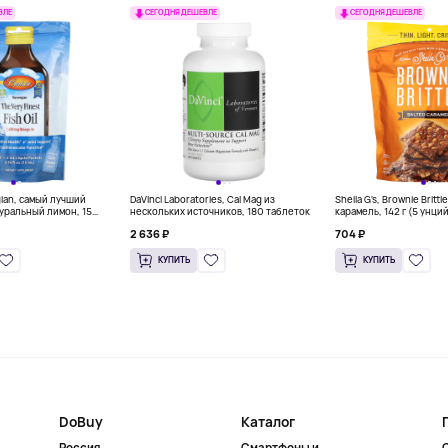
ВЛЕ
СЕГОДНЯ ДЕШЕВЛЕ
СЕГОДНЯ ДЕШЕВЛЕ
gian, самый лучший
DaVinci Laboratories, Cal Mag из
Sheila G's, Brownie Britt
уральный лимон, 15
нескольких источников, 180 таблеток
карамель, 142 г (5 унци
л) каждый
2 636 ₽
704 ₽
КУПИТЬ
КУПИТЬ
DoBuy
Каталог
Россия
Смартфоны и