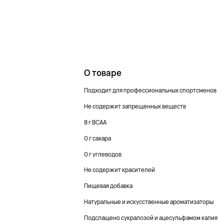
О товаре
Подходит для профессиональных спортсменов
Не содержит запрещенных веществ
8 г ВСАА
0 г сахара
0 г углеводов
Не содержит красителей
Пищевая добавка
Натуральные и искусственные ароматизаторы
Подслащено сукралозой и ацесульфамом калия