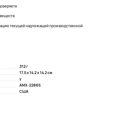
 доверяете
 веществ
рацию текущей надлежащей производственной
312 г
17.5 x 14.2 x 14.2 см
y
AMX-22865
США