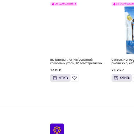
СЕГОДНЯ ДЕШЕВЛЕ
СЕГОДНЯ ДЕШЕ
Bio Nutrition, Активированный
Carlson, Norwe
кокосовый уголь, 90 вегетарианских
рыбий жир, нат
капсул (260 мг в каждой капсуле)
пакетиков (5 м
1 379 ₽
2 023 ₽
КУПИТЬ
КУПИТЬ