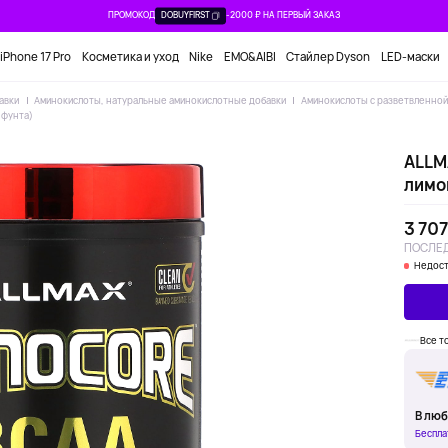
ПРОМОКОД
DOBUYFIRST
-2000 ₽ НА ПЕРВЫЙ ЗАКАЗ
iPhone 17 Pro
Косметика и уход
Nike
EMO&AIBI
Стайлер Dyson
LED-маски
авки
Аминокислоты, натуральные аминокислотные добавки
Аминокислоты с разветвленной 
 фунта)
ALLM
лимон
3 707
ПОСЛЕД
Недост
Все т
В люб
Беспла