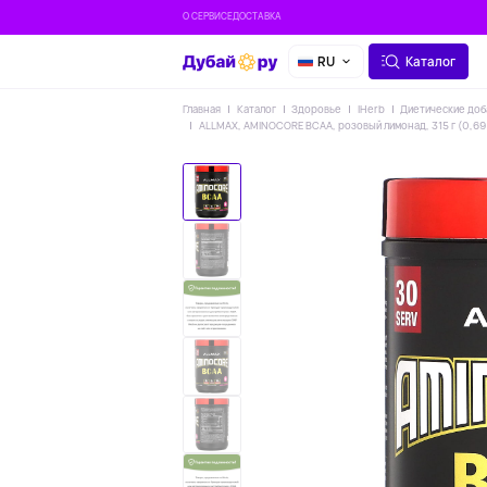
О СЕРВИСЕ
ДОСТАВКА
RU
Каталог
Главная
Каталог
Здоровье
IHerb
Диетические доб
ALLMAX, AMINOCORE BCAA, розовый лимонад, 315 г (0,69