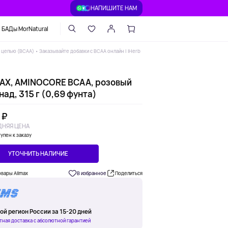
НАПИШИТЕ НАМ
БАДы MorNatural
цепью (BCAA) • Заказывайте добавки с BCAA онлайн | iHerb
AX, AMINOCORE BCAA, розовый
ад, 315 г (0,69 фунта)
 ₽
НЯЯ ЦЕНА
упен к заказу
УТОЧНИТЬ НАЛИЧИЕ
овары Allmax
В избранное
Поделиться
ой регион России за 15-20 дней
тная доставка с абсолютной гарантией