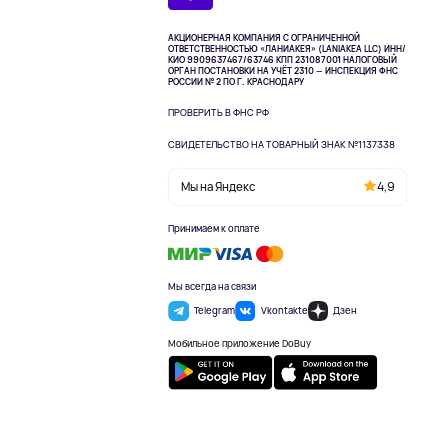
АКЦИОНЕРНАЯ КОМПАНИЯ С ОГРАНИЧЕННОЙ
ОТВЕТСТВЕННОСТЬЮ «ЛАНИАКЕЯ» (LANIAKEA LLC)
ИНН/
КИО 9909637467/63746 КПП 231087001
НАЛОГОВЫЙ
ОРГАН ПОСТАНОВКИ НА УЧЁТ 2310 — ИНСПЕКЦИЯ ФНС
РОССИИ № 2 ПО Г. КРАСНОДАРУ
ПРОВЕРИТЬ В ФНС РФ
СВИДЕТЕЛЬСТВО НА ТОВАРНЫЙ ЗНАК №1137338
Мы на Яндекс
4,9
Принимаем к оплате
Мы всегда на связи
Telegram
Vkontakte
Дзен
Мобильное приложение DoBuy