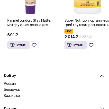
Rimmel London, Stay Matte,
Super Nutrition, органичес
матирующая основа для
гриб трутовик разноцветн
полного покрытия, 100
60 растительных капсул
-10%
оттенков слоновой кости, 30
691 ₽
2 014 ₽
2 238 ₽
мл (1 жидк. унц.)
КУПИТЬ
КУПИТЬ
DoBuy
Россия
Беларусь
Казахстан
Каталог