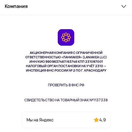
Косметика и уход
Компания
Как заказать
Активный отдых
Оплата
О сервисе
Планшеты
Доставка
Контакты
Игровые консоли
Гарантия
Камеры
Возврат
TV и мультимедиа
Выкуп товара
Музыка и звук
АКЦИОНЕРНАЯ КОМПАНИЯ С ОГРАНИЧЕННОЙ
Спорт
ОТВЕТСТВЕННОСТЬЮ «ЛАНИАКЕЯ» (LANIAKEA LLC)
ИНН/КИО 9909637467/63746 КПП 231087001
Здоровье
НАЛОГОВЫЙ ОРГАН ПОСТАНОВКИ НА УЧЁТ 2310 —
Здоровье питомцев
ИНСПЕКЦИЯ ФНС РОССИИ № 2 ПО Г. КРАСНОДАРУ
Книги
Одежда и аксессуары
ПРОВЕРИТЬ В ФНС РФ
СВИДЕТЕЛЬСТВО НА ТОВАРНЫЙ ЗНАК №1137338
4,9
Мы на Яндекс