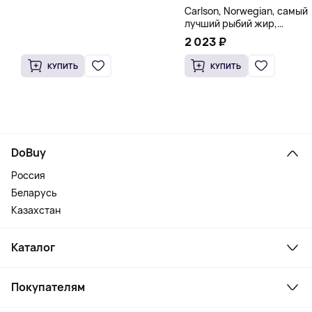
Carlson, Norwegian, самый
лучший рыбий жир,
натуральный лимон, 15
2 023 ₽
пакетиков (5 мл) каждый
КУПИТЬ
КУПИТЬ
DoBuy
Россия
Беларусь
Казахстан
Каталог
Смартфоны и гаджеты
Покупателям
Ноутбуки, мониторы, VR
Товары для дома
Служба поддержки