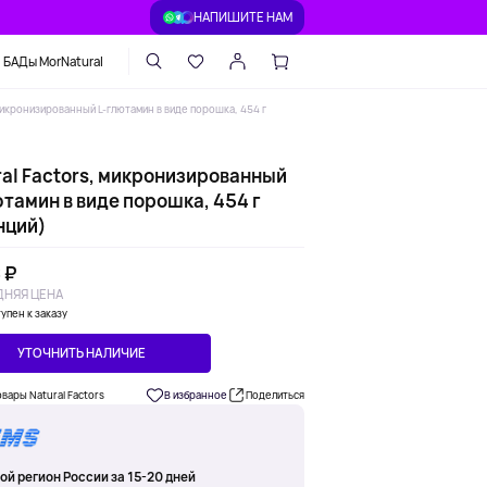
НАПИШИТЕ НАМ
БАДы MorNatural
 микронизированный L-глютамин в виде порошка, 454 г
ral Factors, микронизированный
тамин в виде порошка, 454 г
нций)
 ₽
НЯЯ ЦЕНА
упен к заказу
УТОЧНИТЬ НАЛИЧИЕ
овары Natural Factors
В избранное
Поделиться
ой регион России за 15-20 дней