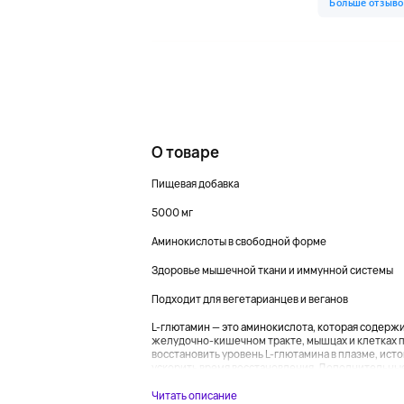
О товаре
Пищевая добавка
5000 мг
Аминокислоты в свободной форме
Здоровье мышечной ткани и иммунной системы
Подходит для вегетарианцев и веганов
L-глютамин — это аминокислота, которая содержит
желудочно-кишечном тракте, мышцах и клетках п
восстановить уровень L-глютамина в плазме, ист
ускорить время восстановления. Дополнительны
Читать описание