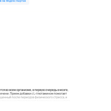
ся во всем организме, в первую очередь в мозге,
ечени. Прием добавки с L-глютамином помогает
ощенный после периодов физического стресса, и
е преимущества включают поддержку иммунитета...