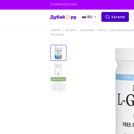
О СЕРВИСЕ
ДОСТАВКА
RU
Каталог
Главная
Каталог
Здоровье
IHerb
Диетические доб
(16 унций)