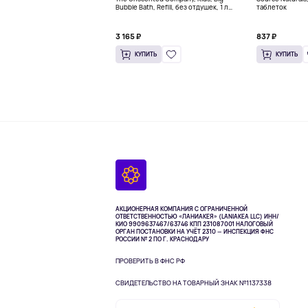
Bubble Bath, Refill, без отдушек, 1 л
таблеток
(33,8 жидк. Унции)
3 165 ₽
837 ₽
КУПИТЬ
КУПИТЬ
АКЦИОНЕРНАЯ КОМПАНИЯ С ОГРАНИЧЕННОЙ
ОТВЕТСТВЕННОСТЬЮ «ЛАНИАКЕЯ» (LANIAKEA LLC)
ИНН/
КИО 9909637467/63746 КПП 231087001
НАЛОГОВЫЙ
ОРГАН ПОСТАНОВКИ НА УЧЁТ 2310 — ИНСПЕКЦИЯ ФНС
РОССИИ № 2 ПО Г. КРАСНОДАРУ
ПРОВЕРИТЬ В ФНС РФ
СВИДЕТЕЛЬСТВО НА ТОВАРНЫЙ ЗНАК №1137338