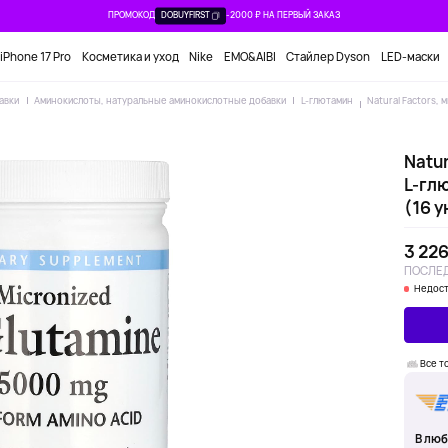
ПРОМОКОД
DOBUYFIRST
-2000 ₽ НА ПЕРВЫЙ ЗАКАЗ
iPhone 17 Pro
Косметика и уход
Nike
EMO&AIBI
Стайлер Dyson
LED-маски
авки
Аминокислоты, натуральные аминокислотные добавки
L-глютамин
Natural Factors,
Natu
L-глю
(16 у
3 226
ПОСЛЕД
Недост
Все т
В люб