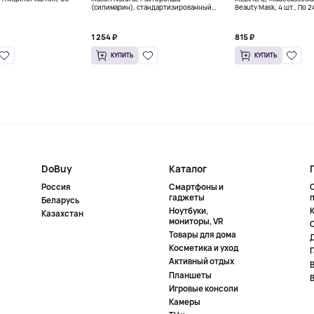
(силимарин), стандартизированный
Beauty Mask, 4 шт., По 2
экстракт, 300 мг, 60 капсул (150 мг на
унц.)
капсулу)
1 254 ₽
815 ₽
КУПИТЬ
КУПИТЬ
DoBuy
Каталог
Россия
Смартфоны и
гаджеты
Беларусь
Ноутбуки,
К
Казахстан
мониторы, VR
Товары для дома
Косметика и уход
Активный отдых
Планшеты
Игровые консоли
Камеры