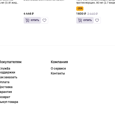
4 мл (0,81 жидк.
против морщин, 80 мл (2,7 жидк
-25%
2 440 ₽
4 446 ₽
1 830 ₽
КУПИТЬ
КУПИТЬ
Покупателям
Компания
Служба
О сервисе
поддержки
Контакты
ак заказать
Оплата
Доставка
Гарантия
Возврат
Выкуп товара