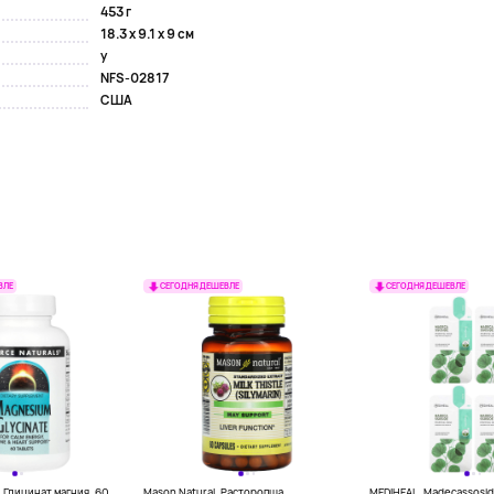
453 г
18.3 x 9.1 x 9 см
y
NFS-02817
США
ВЛЕ
СЕГОДНЯ ДЕШЕВЛЕ
СЕГОДНЯ ДЕШЕВЛЕ
, Глицинат магния, 60
Mason Natural, Расторопша
MEDIHEAL, Madecassoside