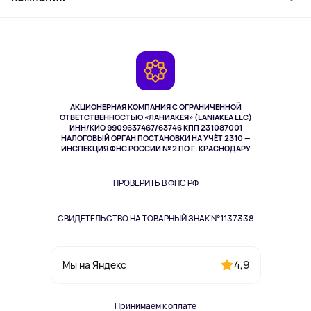
Активный отдых
Оплата
О сервисе
Планшеты
Доставка
Контакты
Игровые консоли
Гарантия
Камеры
Возврат
TV и мультимедиа
Выкуп товара
Музыка и звук
АКЦИОНЕРНАЯ КОМПАНИЯ С ОГРАНИЧЕННОЙ
Спорт
ОТВЕТСТВЕННОСТЬЮ «ЛАНИАКЕЯ» (LANIAKEA LLC)
ИНН/КИО 9909637467/63746 КПП 231087001
Здоровье
НАЛОГОВЫЙ ОРГАН ПОСТАНОВКИ НА УЧЁТ 2310 —
Здоровье питомцев
ИНСПЕКЦИЯ ФНС РОССИИ № 2 ПО Г. КРАСНОДАРУ
Книги
Одежда и аксессуары
ПРОВЕРИТЬ В ФНС РФ
СВИДЕТЕЛЬСТВО НА ТОВАРНЫЙ ЗНАК №1137338
4,9
Мы на Яндекс
Принимаем к оплате