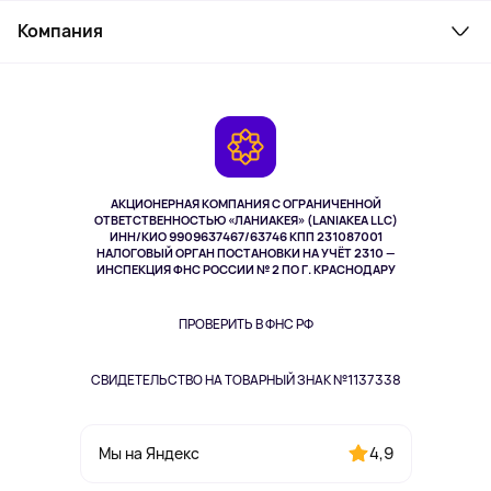
Служба поддержки
Косметика и уход
Компания
Как заказать
Активный отдых
Оплата
О сервисе
Планшеты
Доставка
Контакты
Игровые консоли
Гарантия
Камеры
Возврат
TV и мультимедиа
Выкуп товара
Музыка и звук
АКЦИОНЕРНАЯ КОМПАНИЯ С ОГРАНИЧЕННОЙ
Спорт
ОТВЕТСТВЕННОСТЬЮ «ЛАНИАКЕЯ» (LANIAKEA LLC)
ИНН/КИО 9909637467/63746 КПП 231087001
Здоровье
НАЛОГОВЫЙ ОРГАН ПОСТАНОВКИ НА УЧЁТ 2310 —
Здоровье питомцев
ИНСПЕКЦИЯ ФНС РОССИИ № 2 ПО Г. КРАСНОДАРУ
Книги
Одежда и аксессуары
ПРОВЕРИТЬ В ФНС РФ
СВИДЕТЕЛЬСТВО НА ТОВАРНЫЙ ЗНАК №1137338
4,9
Мы на Яндекс