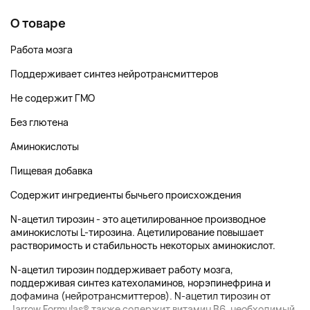
О товаре
Работа мозга
Поддерживает синтез нейротрансмиттеров
Не содержит ГМО
Без глютена
Аминокислоты
Пищевая добавка
Содержит ингредиенты бычьего происхождения
N-ацетил тирозин - это ацетилированное производное
аминокислоты L-тирозина. Ацетилирование повышает
растворимость и стабильность некоторых аминокислот.
N-ацетил тирозин поддерживает работу мозга,
поддерживая синтез катехоламинов, норэпинефрина и
дофамина (нейротрансмиттеров). N-ацетил тирозин от
Jarrow Formulas® также содержит витамин B6, необходимый