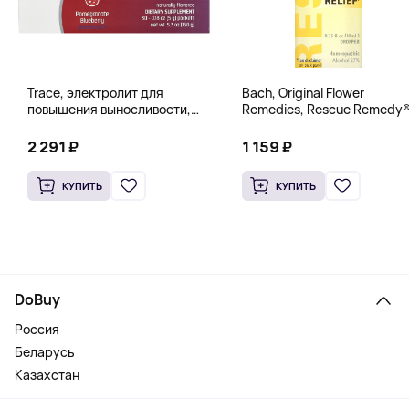
Trace, электролит для
Bach, Original Flower
повышения выносливости,
Remedies, Rescue Remedy®
PowerPak, со вкусом граната
натуральное средство для
и черники, 30 пакетиков по 5 г
снятия стресса, 10 мл
2 291 ₽
1 159 ₽
(0,18 унции)
(0,35 жидк. унции)
КУПИТЬ
КУПИТЬ
DoBuy
Россия
Беларусь
Казахстан