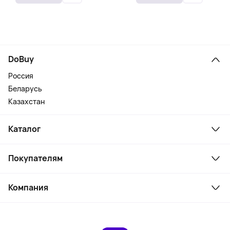
DoBuy
Россия
Беларусь
Казахстан
Каталог
Смартфоны и гаджеты
Покупателям
Ноутбуки, мониторы, VR
Товары для дома
Служба поддержки
Косметика и уход
Компания
Как заказать
Активный отдых
Оплата
О сервисе
Планшеты
Доставка
Контакты
Игровые консоли
Гарантия