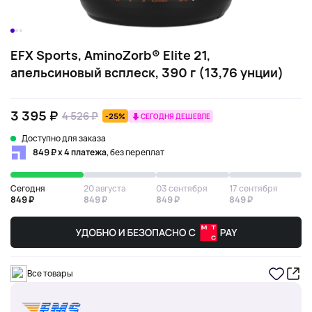
EFX Sports, AminoZorb® Elite 21,
апельсиновый всплеск, 390 г (13,76 унции)
3 395 ₽
4 526 ₽
-25%
СЕГОДНЯ ДЕШЕВЛЕ
Доступно для заказа
849 ₽ х 4 платежа
, без переплат
Сегодня
20 августа
03 сентября
17 сентября
849 ₽
849 ₽
849 ₽
849 ₽
Все товары