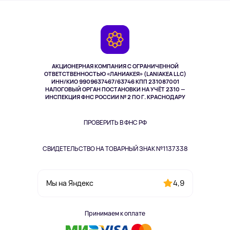
О сервисе
Планшеты
Доставка
Контакты
Игровые консоли
Гарантия
Камеры
Возврат
TV и мультимедиа
Выкуп товара
Музыка и звук
АКЦИОНЕРНАЯ КОМПАНИЯ С ОГРАНИЧЕННОЙ
Спорт
ОТВЕТСТВЕННОСТЬЮ «ЛАНИАКЕЯ» (LANIAKEA LLC)
ИНН/КИО 9909637467/63746 КПП 231087001
Здоровье
НАЛОГОВЫЙ ОРГАН ПОСТАНОВКИ НА УЧЁТ 2310 —
Здоровье питомцев
ИНСПЕКЦИЯ ФНС РОССИИ № 2 ПО Г. КРАСНОДАРУ
Книги
Одежда и аксессуары
ПРОВЕРИТЬ В ФНС РФ
СВИДЕТЕЛЬСТВО НА ТОВАРНЫЙ ЗНАК №1137338
4,9
Мы на Яндекс
Принимаем к оплате