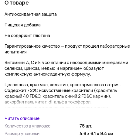
О товаре
Антиоксидантная защита
Пищевая добавка
Не содержит глютена
Гарантированное качество — продукт прошел лабораторные
испытания
Витамины A, C и E в сочетании с необходимыми минералами
селеном, цинком, медью и марганцем образуют
комплексную антиоксидантную формулу.
Целлюлоза, крахмал, желатин, кроскармеллоза натрия.
Содержит <2%:
искусственные красители (краситель
красный 40 FD&C, краситель синий 2 FD&C кармин),
аскорбил пальмитат, dl-альфа токоферол,
гидроксипропилметилцеллюлоза, стеарат магния,
Читать описание
Количество в упаковке
75 шт.
Размер упаковки
4.6 x 6.1 x 9.4 см