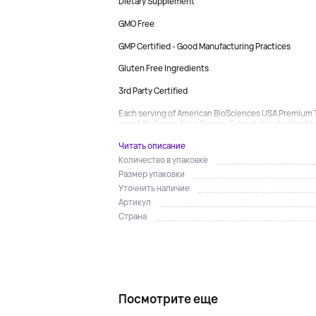
Dietary Supplement
GMO Free
GMP Certified - Good Manufacturing Practices
Gluten Free Ingredients
3rd Party Certified
Each serving of American BioSciences USA Premium 
mg of BioPerine Black Pepper Extract standardized t
Читать описание
Количество в упаковке
Размер упаковки
Уточнить наличие
Артикул
Страна
Посмотрите еще