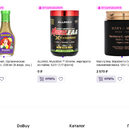
ВЛЕ
СЕГОДНЯ ДЕШЕВЛЕ
СЕГОДНЯ ДЕШЕВЛЕ
own, Органическая
ALLMAX, MusclEAA ™ Xtreme, маргарита
Mary & May, Blackberry 
», 236 мл (8 жидк. унц.)
из лайма, 523 г (1,17 фунта)
смываемая маска, 125 г 
0 ₽
2 570 ₽
КУПИТЬ
КУПИТЬ
DoBuy
Каталог