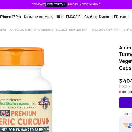
ПРОМОКОД
DOBUYFIRST
-2000 ₽ НА ПЕРВЫЙ ЗАКАЗ
iPhone 17 Pro
Косметика и уход
Nike
EMO&AIBI
Стайлер Dyson
LED-маски
авки
Антиоксиданты, натуральные антиоксидантные добавки
Куркума и куркумин
Americ
Amer
Turme
Veget
Caps
3 40
ПОСЛЕД
Недост
Все т