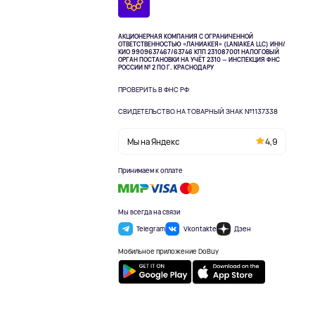
АКЦИОНЕРНАЯ КОМПАНИЯ С ОГРАНИЧЕННОЙ
ОТВЕТСТВЕННОСТЬЮ «ЛАНИАКЕЯ» (LANIAKEA LLC)
ИНН/
КИО 9909637467/63746 КПП 231087001
НАЛОГОВЫЙ
ОРГАН ПОСТАНОВКИ НА УЧЁТ 2310 — ИНСПЕКЦИЯ ФНС
РОССИИ № 2 ПО Г. КРАСНОДАРУ
ПРОВЕРИТЬ В ФНС РФ
СВИДЕТЕЛЬСТВО НА ТОВАРНЫЙ ЗНАК №1137338
Мы на Яндекс
4,9
Принимаем к оплате
Мы всегда на связи
Telegram
Vkontakte
Дзен
Мобильное приложение DoBuy