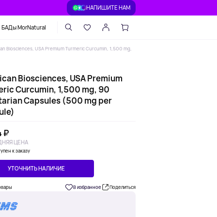
НАПИШИТЕ НАМ
БАДы MorNatural
an Biosciences, USA Premium Turmeric Curcumin, 1,500 mg,
ican Biosciences, USA Premium
ric Curcumin, 1,500 mg, 90
arian Capsules (500 mg per
ule)
4 ₽
НЯЯ ЦЕНА
упен к заказу
УТОЧНИТЬ НАЛИЧИЕ
овары
В избранное
Поделиться