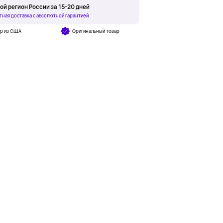
ой регион России за 15-20 дней
тная доставка с абсолютной гарантией
ар из США
Оригинальный товар