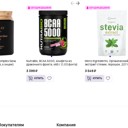
СЕГОДНЯ ДЕШЕВЛЕ
СЕГОДНЯ ДЕШЕВЛЕ
Complex Glow,
NutraBio, BCAA 5000, конфеты из
Micro Ingredients, Органически
(4,4 унции)
драконьего фрукта, 465 г (1,03 фунта)
экстракт стевии, порошок, 227 г
унций)
3 399 ₽
3 549 ₽
КУПИТЬ
КУПИТЬ
Покупателям
Компания