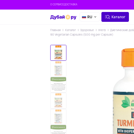
О СЕРВИСЕ
ДОСТАВКА
RU
Каталог
Главная
Каталог
Здоровье
IHerb
Диетические доб
90 Vegetarian Capsules (500 mg per Capsule)