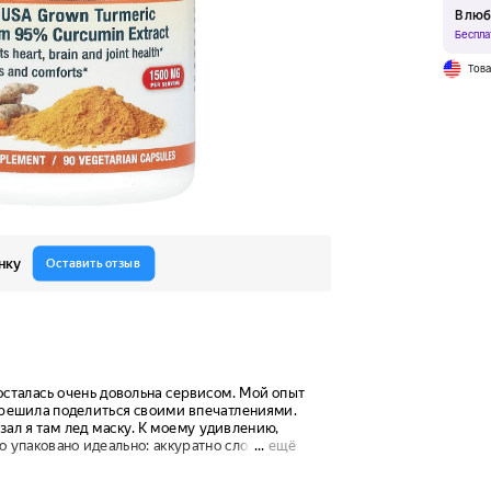
В люб
Беспла
Тов