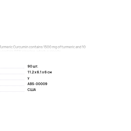
Turmeric Curcumin contains 1500 mg of turmeric and 10
o contain 95% piperine, which supports...
90 шт.
11.2 x 6.1 x 6 см
y
ABS-00009
США