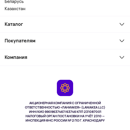
Беларусь
Казахстан
Каталог
Смартфоны и гаджеты
Покупателям
Ноутбуки, мониторы, VR
Товары для дома
Служба поддержки
Косметика и уход
Компания
Как заказать
Активный отдых
Оплата
О сервисе
Планшеты
Доставка
Контакты
Игровые консоли
Гарантия
Камеры
Возврат
TV и мультимедиа
Выкуп товара
Музыка и звук
АКЦИОНЕРНАЯ КОМПАНИЯ С ОГРАНИЧЕННОЙ
Спорт
ОТВЕТСТВЕННОСТЬЮ «ЛАНИАКЕЯ» (LANIAKEA LLC)
ИНН/КИО 9909637467/63746 КПП 231087001
Здоровье
НАЛОГОВЫЙ ОРГАН ПОСТАНОВКИ НА УЧЁТ 2310 —
Здоровье питомцев
ИНСПЕКЦИЯ ФНС РОССИИ № 2 ПО Г. КРАСНОДАРУ
Книги