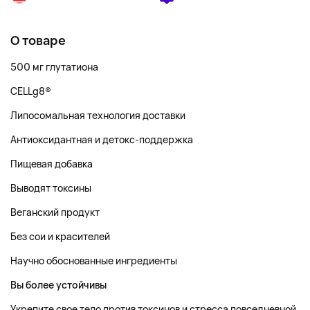
О товаре
500 мг глутатиона
CELLg8®
Липосомальная технология доставки
Антиоксидантная и детокс-поддержка
Пищевая добавка
Выводят токсины
Веганский продукт
Без сои и красителей
Научно обоснованные ингредиенты
Вы более устойчивы
Укрепите свое тело против токсинов и стресса повседневной