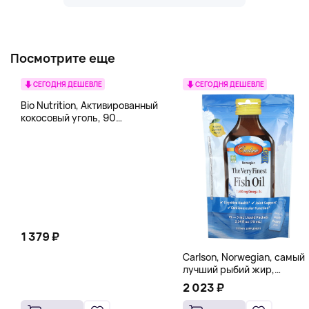
Посмотрите еще
СЕГОДНЯ ДЕШЕВЛЕ
СЕГОДНЯ ДЕШЕВЛЕ
Bio Nutrition, Активированный
кокосовый уголь, 90
вегетарианских капсул (260
мг в каждой капсуле)
1 379 ₽
Carlson, Norwegian, самый
лучший рыбий жир,
натуральный лимон, 15
2 023 ₽
пакетиков (5 мл) каждый