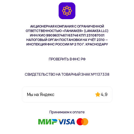
Гарантия
Камеры
Возврат
TV и мультимедиа
Выкуп товара
Музыка и звук
АКЦИОНЕРНАЯ КОМПАНИЯ С ОГРАНИЧЕННОЙ
Спорт
ОТВЕТСТВЕННОСТЬЮ «ЛАНИАКЕЯ» (LANIAKEA LLC)
ИНН/КИО 9909637467/63746 КПП 231087001
Здоровье
НАЛОГОВЫЙ ОРГАН ПОСТАНОВКИ НА УЧЁТ 2310 —
Здоровье питомцев
ИНСПЕКЦИЯ ФНС РОССИИ № 2 ПО Г. КРАСНОДАРУ
Книги
Одежда и аксессуары
ПРОВЕРИТЬ В ФНС РФ
СВИДЕТЕЛЬСТВО НА ТОВАРНЫЙ ЗНАК №1137338
4,9
Мы на Яндекс
Принимаем к оплате