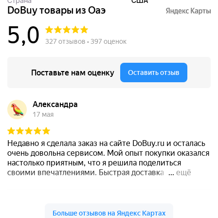
Страна
США