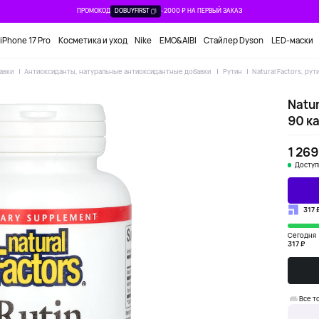
ПРОМОКОД
DOBUYFIRST
-2000 ₽ НА ПЕРВЫЙ ЗАКАЗ
iPhone 17 Pro
Косметика и уход
Nike
EMO&AIBI
Стайлер Dyson
LED-маски
авки
Антиоксиданты, натуральные антиоксидантные добавки
Рутин
Natural Factors, рут
Natur
90 к
1 269
Доступ
317 
Сегодня
317 ₽
Все т