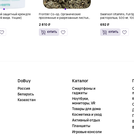
ый защитный крем для
Frontier Co-op, Органические
Swanson Vitamins, Full 
69 жидк. Унции)
просеянные и разрезанные листья
расторопша, 500 мг, 10
красной малины, 453 г (16 унций)
капсул
2 810 ₽
692 ₽
КУПИТЬ
КУПИТЬ
DoBuy
Каталог
Россия
Смартфоны и
гаджеты
Беларусь
Ноутбуки,
К
Казахстан
мониторы, VR
Товары для дома
Косметика и уход
Активный отдых
Планшеты
Игровые консоли