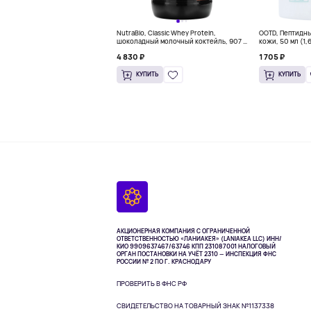
NutraBio, Classic Whey Protein,
OOTD, Пептидн
шоколадный молочный коктейль, 907 г
кожи, 50 мл (1,
(2 фунта)
4 830 ₽
1 705 ₽
КУПИТЬ
КУПИТЬ
АКЦИОНЕРНАЯ КОМПАНИЯ С ОГРАНИЧЕННОЙ
ОТВЕТСТВЕННОСТЬЮ «ЛАНИАКЕЯ» (LANIAKEA LLC)
ИНН/
КИО 9909637467/63746 КПП 231087001
НАЛОГОВЫЙ
ОРГАН ПОСТАНОВКИ НА УЧЁТ 2310 — ИНСПЕКЦИЯ ФНС
РОССИИ № 2 ПО Г. КРАСНОДАРУ
ПРОВЕРИТЬ В ФНС РФ
СВИДЕТЕЛЬСТВО НА ТОВАРНЫЙ ЗНАК №1137338