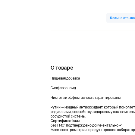
О товаре
Пищевая добавка
Биофлавоноид
Чистота и эффективность гарантированы
Рутин — мощный антиоксидант, который помогае
радикалами, способствуя здоровому воспалитель
сосудистой системы.
Сертификат Isura:
без ГМО: подтверждено документально ✔
Масс-спектрометрия: продукт прошел лаборато