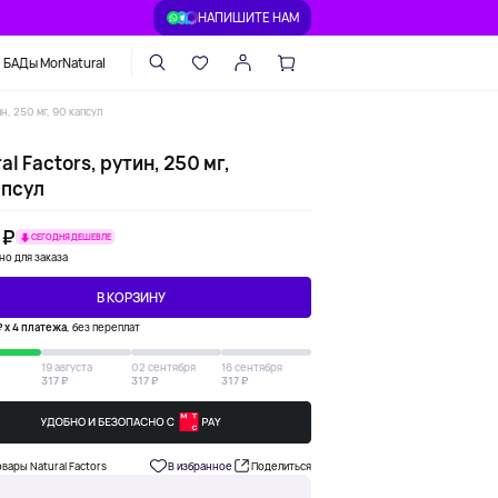
НАПИШИТЕ НАМ
БАДы MorNatural
ин, 250 мг, 90 капсул
al Factors, рутин, 250 мг,
апсул
 ₽
СЕГОДНЯ ДЕШЕВЛЕ
но для заказа
В КОРЗИНУ
₽ х 4 платежа
, без переплат
19 августа
02 сентября
16 сентября
317 ₽
317 ₽
317 ₽
овары Natural Factors
В избранное
Поделиться