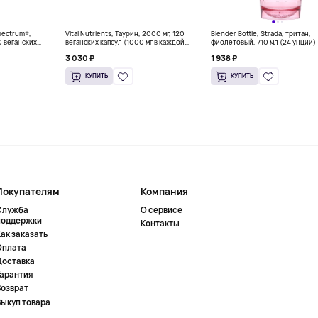
Spectrum®,
Vital Nutrients, Таурин, 2000 мг, 120
Blender Bottle, Strada, тритан,
0 веганских
веганских капсул (1000 мг в каждой
фиолетовый, 710 мл (24 унции)
капсуле)
3 030 ₽
1 938 ₽
КУПИТЬ
КУПИТЬ
Покупателям
Компания
Служба
О сервисе
поддержки
Контакты
ак заказать
Оплата
Доставка
Гарантия
Возврат
Выкуп товара