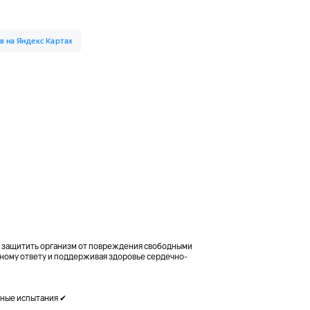
т защитить организм от повреждения свободными
ному ответу и поддерживая здоровье сердечно-
рные испытания ✔