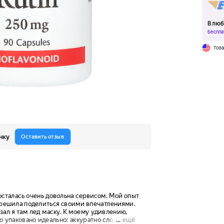
В люб
Беспла
Тов