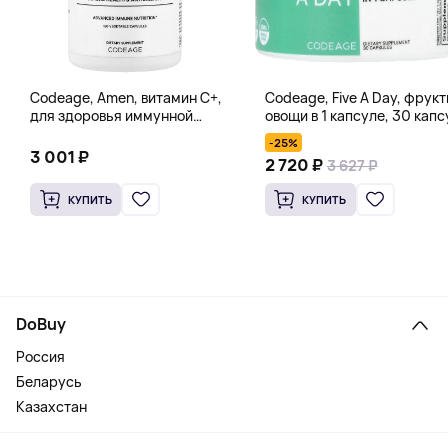
Codeage, Amen, витамин C+,
Codeage, Five A Day, фрукт
для здоровья иммунной
овощи в 1 капсуле, 30 капс
системы, антиоксидант, 120
-25%
вегетарианских капсул
3 001 ₽
2 720 ₽
3 627 ₽
КУПИТЬ
КУПИТЬ
DoBuy
Россия
Беларусь
Казахстан