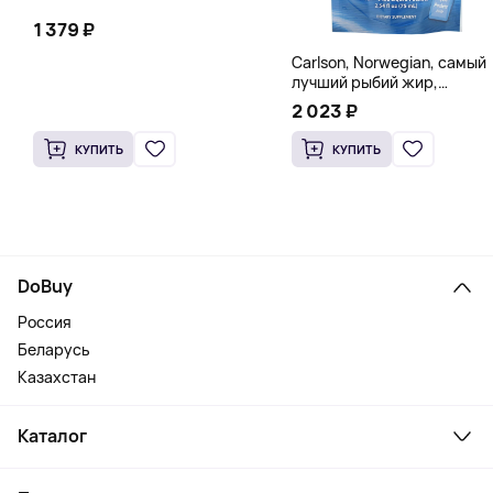
1 379 ₽
Carlson, Norwegian, самый
лучший рыбий жир,
натуральный лимон, 15
2 023 ₽
пакетиков (5 мл) каждый
КУПИТЬ
КУПИТЬ
DoBuy
Россия
Беларусь
Казахстан
Каталог
Смартфоны и гаджеты