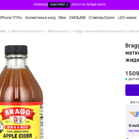
ПРОМОКОД
DOBUYFIRST
-2000 ₽ НА ПЕРВЫЙ ЗАКАЗ
iPhone 17 Pro
Косметика и уход
Nike
EMO&AIBI
Стайлер Dyson
LED-маски
авки
Диета и контроль веса
Яблочный уксус
Bragg, органический яблочный уксус с маткой
Brag
матко
жидк
1 509
Доступ
Все т
В люб
Беспла