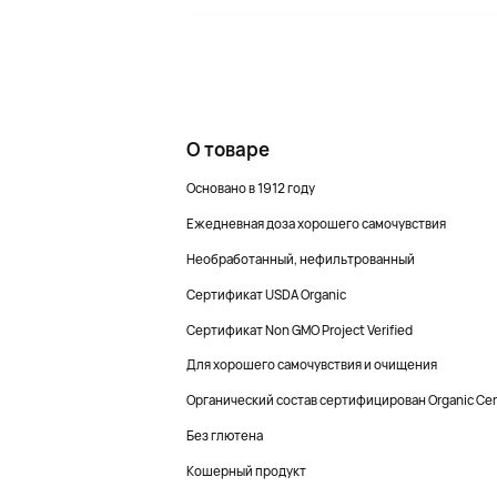
О товаре
Основано в 1912 году
Ежедневная доза хорошего самочувствия
Необработанный, нефильтрованный
Сертификат USDA Organic
Сертификат Non GMO Project Verified
Для хорошего самочувствия и очищения
Органический состав сертифицирован Organic Cert
Без глютена
Кошерный продукт