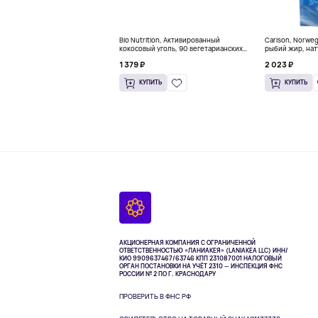
Bio Nutrition, Активированный
Carlson, Norwe
кокосовый уголь, 90 вегетарианских
рыбий жир, нат
капсул (260 мг в каждой капсуле)
пакетиков (5 м
1 379 ₽
2 023 ₽
КУПИТЬ
КУПИТЬ
АКЦИОНЕРНАЯ КОМПАНИЯ С ОГРАНИЧЕННОЙ
ОТВЕТСТВЕННОСТЬЮ «ЛАНИАКЕЯ» (LANIAKEA LLC)
ИНН/
КИО 9909637467/63746 КПП 231087001
НАЛОГОВЫЙ
ОРГАН ПОСТАНОВКИ НА УЧЁТ 2310 — ИНСПЕКЦИЯ ФНС
РОССИИ № 2 ПО Г. КРАСНОДАРУ
ПРОВЕРИТЬ В ФНС РФ