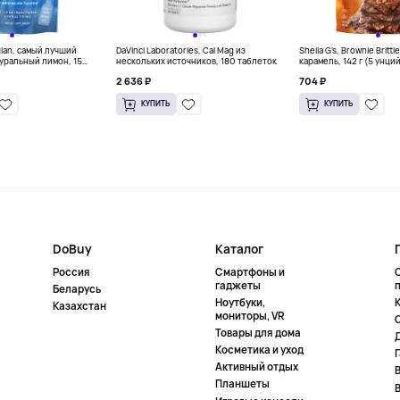
gian, самый лучший
DaVinci Laboratories, Cal Mag из
Sheila G's, Brownie Britt
уральный лимон, 15
нескольких источников, 180 таблеток
карамель, 142 г (5 унци
л) каждый
2 636 ₽
704 ₽
КУПИТЬ
КУПИТЬ
DoBuy
Каталог
Россия
Смартфоны и
гаджеты
Беларусь
Ноутбуки,
К
Казахстан
мониторы, VR
Товары для дома
Косметика и уход
Активный отдых
Планшеты