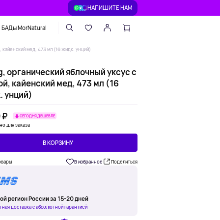
НАПИШИТЕ НАМ
БАДы MorNatural
, кайенский мед, 473 мл (16 жидк. унций)
g, органический яблочный уксус с
й, кайенский мед, 473 мл (16
. унций)
 ₽
СЕГОДНЯ ДЕШЕВЛЕ
но для заказа
В КОРЗИНУ
овары
В избранное
Поделиться
ой регион России за 15-20 дней
тная доставка с абсолютной гарантией