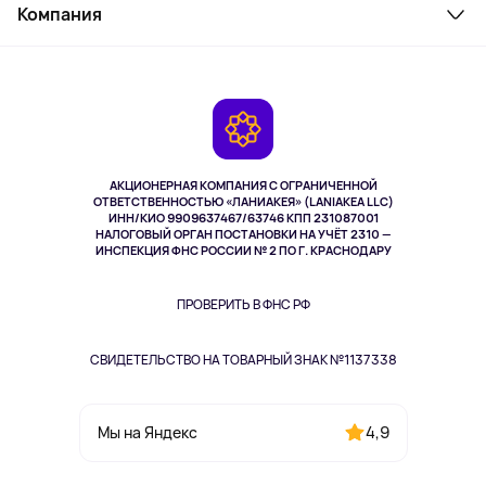
Косметика и уход
Компания
Как заказать
Активный отдых
Оплата
О сервисе
Планшеты
Доставка
Контакты
Игровые консоли
Гарантия
Камеры
Возврат
TV и мультимедиа
Выкуп товара
Музыка и звук
АКЦИОНЕРНАЯ КОМПАНИЯ С ОГРАНИЧЕННОЙ
Спорт
ОТВЕТСТВЕННОСТЬЮ «ЛАНИАКЕЯ» (LANIAKEA LLC)
ИНН/КИО 9909637467/63746 КПП 231087001
Здоровье
НАЛОГОВЫЙ ОРГАН ПОСТАНОВКИ НА УЧЁТ 2310 —
Здоровье питомцев
ИНСПЕКЦИЯ ФНС РОССИИ № 2 ПО Г. КРАСНОДАРУ
Книги
Одежда и аксессуары
ПРОВЕРИТЬ В ФНС РФ
СВИДЕТЕЛЬСТВО НА ТОВАРНЫЙ ЗНАК №1137338
4,9
Мы на Яндекс