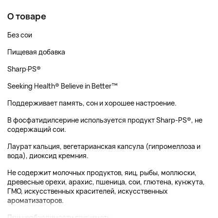
О товаре
Без сои
Пищевая добавка
Sharp·PS®
Seeking Health® Believe in Better™
Поддерживает память, сон и хорошее настроение.
В фосфатидилсерине используется продукт Sharp-PS®, не
содержащий сои.
Лаурат кальция, вегетарианская капсула (гипромеллоза и
вода), диоксид кремния.
Не содержит молочных продуктов, яиц, рыбы, моллюски,
древесные орехи, арахис, пшеница, сои, глютена, кунжута,
ГМО, искусственных красителей, искусственных
ароматизаторов.
При необходимости принимать...