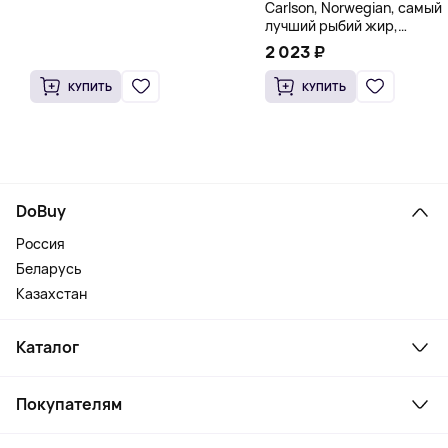
Carlson, Norwegian, самый
лучший рыбий жир,
натуральный лимон, 15
2 023 ₽
пакетиков (5 мл) каждый
КУПИТЬ
КУПИТЬ
DoBuy
Россия
Беларусь
Казахстан
Каталог
Смартфоны и гаджеты
Покупателям
Ноутбуки, мониторы, VR
Товары для дома
Служба поддержки