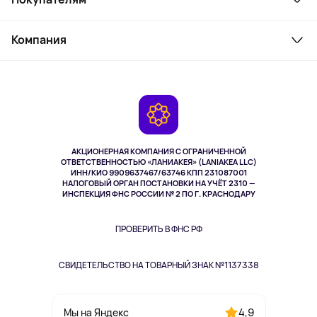
Товары для дома
Служба поддержки
Косметика и уход
Компания
Как заказать
Активный отдых
Оплата
О сервисе
Планшеты
Доставка
Контакты
Игровые консоли
Гарантия
Камеры
Возврат
TV и мультимедиа
Выкуп товара
Музыка и звук
АКЦИОНЕРНАЯ КОМПАНИЯ С ОГРАНИЧЕННОЙ
Спорт
ОТВЕТСТВЕННОСТЬЮ «ЛАНИАКЕЯ» (LANIAKEA LLC)
ИНН/КИО 9909637467/63746 КПП 231087001
Здоровье
НАЛОГОВЫЙ ОРГАН ПОСТАНОВКИ НА УЧЁТ 2310 —
Здоровье питомцев
ИНСПЕКЦИЯ ФНС РОССИИ № 2 ПО Г. КРАСНОДАРУ
Книги
Одежда и аксессуары
ПРОВЕРИТЬ В ФНС РФ
СВИДЕТЕЛЬСТВО НА ТОВАРНЫЙ ЗНАК №1137338
4,9
Мы на Яндекс