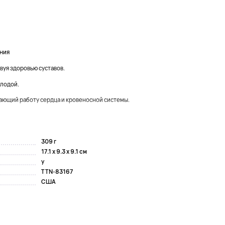
ния
уя здоровью суставов.
олодой.
ющий работу сердца и кровеносной системы.
309 г
17.1 x 9.3 x 9.1 см
y
TTN-83167
США