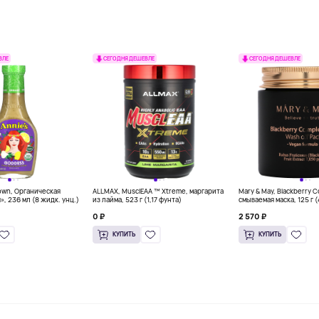
ВЛЕ
СЕГОДНЯ ДЕШЕВЛЕ
СЕГОДНЯ ДЕШЕВЛЕ
own, Органическая
ALLMAX, MusclEAA ™ Xtreme, маргарита
Mary & May, Blackberry 
», 236 мл (8 жидк. унц.)
из лайма, 523 г (1,17 фунта)
смываемая маска, 125 г 
0 ₽
2 570 ₽
КУПИТЬ
КУПИТЬ