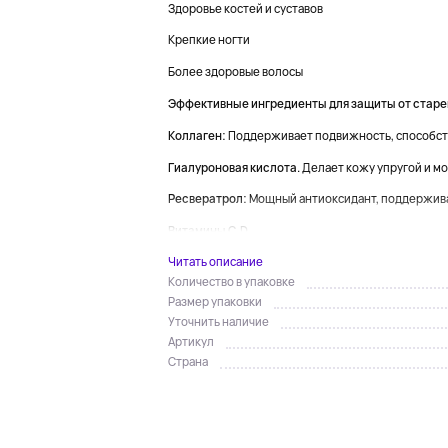
Здоровье костей и суставов
Крепкие ногти
Более здоровые волосы
Эффективные ингредиенты для защиты от старе
Коллаген
:
Поддерживает подвижность, способств
Гиалуроновая кислота.
Делает кожу упругой и м
Ресвератрол:
Мощный антиоксидант, поддержива
Витамины C, D...
Читать описание
Количество в упаковке
Размер упаковки
Уточнить наличие
Артикул
Страна