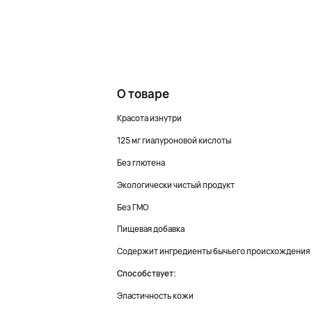
О товаре
Красота изнутри
125 мг гиалуроновой кислоты
Без глютена
Экологически чистый продукт
Без ГМО
Пищевая добавка
Содержит ингредиенты бычьего происхождения
Способствует:
Эластичность кожи