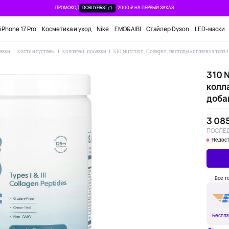
ПРОМОКОД
DOBUYFIRST
-2000 ₽ НА ПЕРВЫЙ ЗАКАЗ
iPhone 17 Pro
Косметика и уход
Nike
EMO&AIBI
Стайлер Dyson
LED-маски
авки
Кости и суставы
Коллаген, добавки
310 Nutrition, Collagen, пептиды коллагена типа 1
310 N
колла
добав
3 08
ПОСЛЕД
Недост
Все т
Беспла