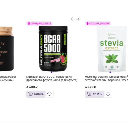
СЕГОДНЯ ДЕШЕВЛЕ
СЕГОДНЯ ДЕШЕВЛЕ
Complex Glow,
NutraBio, BCAA 5000, конфеты из
Micro Ingredients, Органически
(4,4 унции)
драконьего фрукта, 465 г (1,03 фунта)
экстракт стевии, порошок, 227 г
унций)
3 399 ₽
3 549 ₽
КУПИТЬ
КУПИТЬ