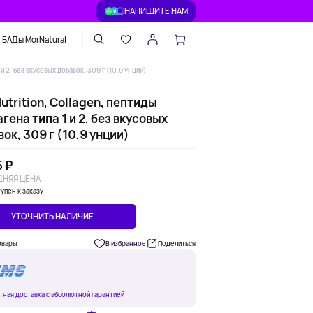
НАПИШИТЕ НАМ
БАДы MorNatural
 и 2, без вкусовых добавок, 309 г (10,9 унции)
utrition, Collagen, пептиды
гена типа 1 и 2, без вкусовых
ок, 309 г (10,9 унции)
5 ₽
НЯЯ ЦЕНА
упен к заказу
УТОЧНИТЬ НАЛИЧИЕ
овары
В избранное
Поделиться
тная доставка с абсолютной гарантией