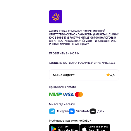
АКЦИОНЕРНАЯ КОМПАНИЯ С ОГРАНИЧЕННОЙ
ОТВЕТСТВЕННОСТЬЮ «ЛАНИАКЕЯ» (LANIAKEA LLC)
ИНН/
КИО 9909637467/63746 КПП 231087001
НАЛОГОВЫЙ
ОРГАН ПОСТАНОВКИ НА УЧЁТ 2310 — ИНСПЕКЦИЯ ФНС
РОССИИ № 2 ПО Г. КРАСНОДАРУ
ПРОВЕРИТЬ В ФНС РФ
СВИДЕТЕЛЬСТВО НА ТОВАРНЫЙ ЗНАК №1137338
Мы на Яндекс
4,9
Принимаем к оплате
Мы всегда на связи
Telegram
Vkontakte
Дзен
Мобильное приложение DoBuy