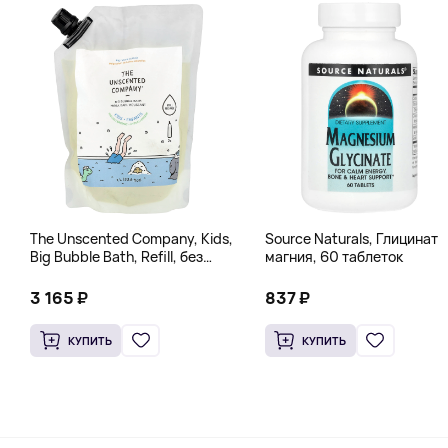
The Unscented Company, Kids,
Source Naturals, Глицинат
Big Bubble Bath, Refill, без
магния, 60 таблеток
отдушек, 1 л (33,8 жидк.
Унции)
3 165 ₽
837 ₽
КУПИТЬ
КУПИТЬ