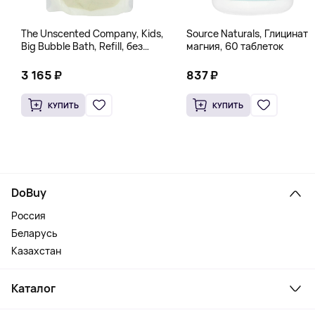
The Unscented Company, Kids,
Source Naturals, Глицинат
Big Bubble Bath, Refill, без
магния, 60 таблеток
отдушек, 1 л (33,8 жидк.
Унции)
3 165 ₽
837 ₽
КУПИТЬ
КУПИТЬ
DoBuy
Россия
Беларусь
Казахстан
Каталог
Смартфоны и гаджеты