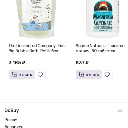
The Unscented Company, Kids,
Source Naturals, Глицинат
Big Bubble Bath, Refill, без
магния, 60 таблеток
отдушек, 1 л (33,8 жидк.
Унции)
3 165 ₽
837 ₽
КУПИТЬ
КУПИТЬ
DoBuy
Россия
Беларусь