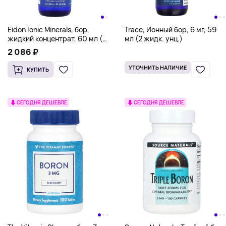
Eidon Ionic Minerals, бор,
Trace, Ионный бор, 6 мг, 59
жидкий концентрат, 60 мл (2
мл (2 жидк. унц.)
унции)
2 086 ₽
УТОЧНИТЬ НАЛИЧИЕ
КУПИТЬ
СЕГОДНЯ ДЕШЕВЛЕ
СЕГОДНЯ ДЕШЕВЛЕ