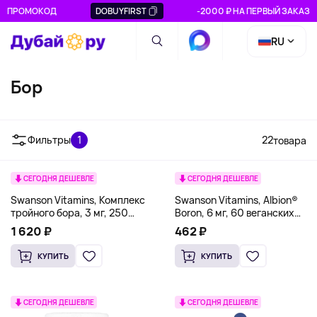
ПРОМОКОД
DOBUYFIRST
-2000 ₽ НА ПЕРВЫЙ ЗАКАЗ
RU
Бор
Фильтры
1
22
товара
СЕГОДНЯ ДЕШЕВЛЕ
СЕГОДНЯ ДЕШЕВЛЕ
Swanson Vitamins, Комплекс
Swanson Vitamins, Albion®
тройного бора, 3 мг, 250
Boron, 6 мг, 60 веганских
капсул
капсул
1 620 ₽
462 ₽
КУПИТЬ
КУПИТЬ
СЕГОДНЯ ДЕШЕВЛЕ
СЕГОДНЯ ДЕШЕВЛЕ