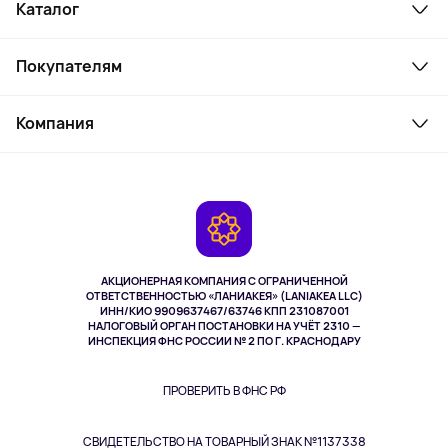
Каталог
Смартфоны и гаджеты
Покупателям
Ноутбуки, мониторы, VR
Товары для дома
Служба поддержки
Косметика и уход
Компания
Как заказать
Активный отдых
Оплата
О сервисе
Планшеты
Доставка
Контакты
Игровые консоли
Гарантия
Камеры
Возврат
TV и мультимедиа
Выкуп товара
Музыка и звук
АКЦИОНЕРНАЯ КОМПАНИЯ С ОГРАНИЧЕННОЙ
Спорт
ОТВЕТСТВЕННОСТЬЮ «ЛАНИАКЕЯ» (LANIAKEA LLC)
ИНН/КИО 9909637467/63746 КПП 231087001
Здоровье
НАЛОГОВЫЙ ОРГАН ПОСТАНОВКИ НА УЧЁТ 2310 —
Здоровье питомцев
ИНСПЕКЦИЯ ФНС РОССИИ № 2 ПО Г. КРАСНОДАРУ
Книги
Одежда и аксессуары
ПРОВЕРИТЬ В ФНС РФ
СВИДЕТЕЛЬСТВО НА ТОВАРНЫЙ ЗНАК №1137338