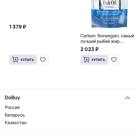
1 379 ₽
Carlson, Norwegian, самый
лучший рыбий жир,
натуральный лимон, 15
2 023 ₽
пакетиков (5 мл) каждый
КУПИТЬ
КУПИТЬ
DoBuy
Россия
Беларусь
Казахстан