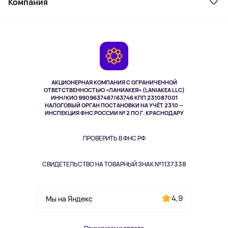
Компания
Как заказать
Активный отдых
Оплата
О сервисе
Планшеты
Доставка
Контакты
Игровые консоли
Гарантия
Камеры
Возврат
TV и мультимедиа
Выкуп товара
Музыка и звук
АКЦИОНЕРНАЯ КОМПАНИЯ С ОГРАНИЧЕННОЙ
Спорт
ОТВЕТСТВЕННОСТЬЮ «ЛАНИАКЕЯ» (LANIAKEA LLC)
ИНН/КИО 9909637467/63746 КПП 231087001
Здоровье
НАЛОГОВЫЙ ОРГАН ПОСТАНОВКИ НА УЧЁТ 2310 —
Здоровье питомцев
ИНСПЕКЦИЯ ФНС РОССИИ № 2 ПО Г. КРАСНОДАРУ
Книги
Одежда и аксессуары
ПРОВЕРИТЬ В ФНС РФ
СВИДЕТЕЛЬСТВО НА ТОВАРНЫЙ ЗНАК №1137338
4,9
Мы на Яндекс