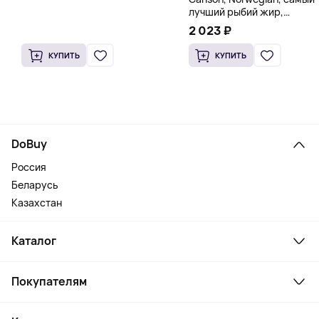
лучший рыбий жир,
натуральный лимон, 15
2 023 ₽
пакетиков (5 мл) каждый
КУПИТЬ
КУПИТЬ
DoBuy
Россия
Беларусь
Казахстан
Каталог
Смартфоны и гаджеты
Покупателям
Ноутбуки, мониторы, VR
Товары для дома
Служба поддержки
Косметика и уход