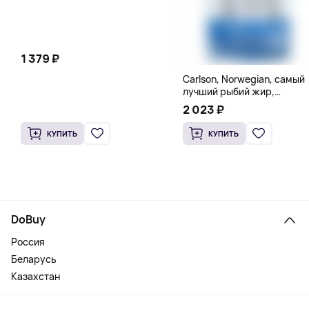
1 379 ₽
Carlson, Norwegian, самый
лучший рыбий жир,
натуральный лимон, 15
2 023 ₽
пакетиков (5 мл) каждый
КУПИТЬ
КУПИТЬ
DoBuy
Россия
Беларусь
Казахстан