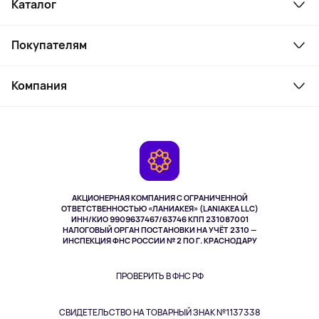
Каталог
Смартфоны и гаджеты
Покупателям
Ноутбуки, мониторы, VR
Товары для дома
Служба поддержки
Косметика и уход
Компания
Как заказать
Активный отдых
Оплата
О сервисе
Планшеты
Доставка
Контакты
Игровые консоли
Гарантия
Камеры
Возврат
TV и мультимедиа
Выкуп товара
Музыка и звук
АКЦИОНЕРНАЯ КОМПАНИЯ С ОГРАНИЧЕННОЙ
Спорт
ОТВЕТСТВЕННОСТЬЮ «ЛАНИАКЕЯ» (LANIAKEA LLC)
ИНН/КИО 9909637467/63746 КПП 231087001
Здоровье
НАЛОГОВЫЙ ОРГАН ПОСТАНОВКИ НА УЧЁТ 2310 —
Здоровье питомцев
ИНСПЕКЦИЯ ФНС РОССИИ № 2 ПО Г. КРАСНОДАРУ
Книги
Одежда и аксессуары
ПРОВЕРИТЬ В ФНС РФ
СВИДЕТЕЛЬСТВО НА ТОВАРНЫЙ ЗНАК №1137338