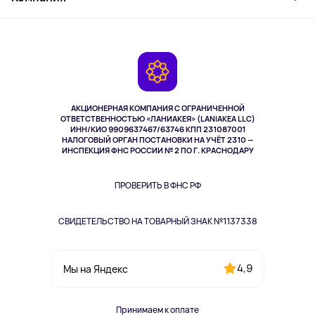
Активный отдых
Оплата
О сервисе
Планшеты
Доставка
Контакты
Игровые консоли
Гарантия
Камеры
Возврат
TV и мультимедиа
Выкуп товара
Музыка и звук
АКЦИОНЕРНАЯ КОМПАНИЯ С ОГРАНИЧЕННОЙ
Спорт
ОТВЕТСТВЕННОСТЬЮ «ЛАНИАКЕЯ» (LANIAKEA LLC)
ИНН/КИО 9909637467/63746 КПП 231087001
Здоровье
НАЛОГОВЫЙ ОРГАН ПОСТАНОВКИ НА УЧЁТ 2310 —
Здоровье питомцев
ИНСПЕКЦИЯ ФНС РОССИИ № 2 ПО Г. КРАСНОДАРУ
Книги
Одежда и аксессуары
ПРОВЕРИТЬ В ФНС РФ
СВИДЕТЕЛЬСТВО НА ТОВАРНЫЙ ЗНАК №1137338
4,9
Мы на Яндекс
Принимаем к оплате