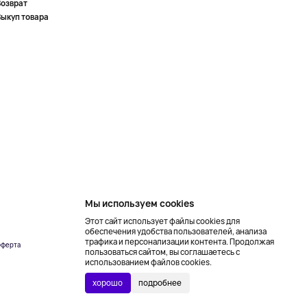
Возврат
Выкуп товара
Мы используем cookies
Этот сайт использует файлы cookies для
обеспечения удобства пользователей, анализа
трафика и персонализации контента. Продолжая
ферта
Создание сайта –
пользоваться сайтом, вы соглашаетесь с
NetLab
использованием файлов cookies.
хорошо
подробнее