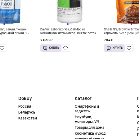
gian, самый лучший
DaVinci Laboratories, Cal Mag из
Sheila G's, Brownie Britt
уральный лимон, 15
нескольких источников, 180 таблеток
карамель, 142 г (5 унци
л) каждый
2 636 ₽
704 ₽
КУПИТЬ
КУПИТЬ
DoBuy
Каталог
Россия
Смартфоны и
гаджеты
Беларусь
Ноутбуки,
К
Казахстан
мониторы, VR
Товары для дома
Косметика и уход