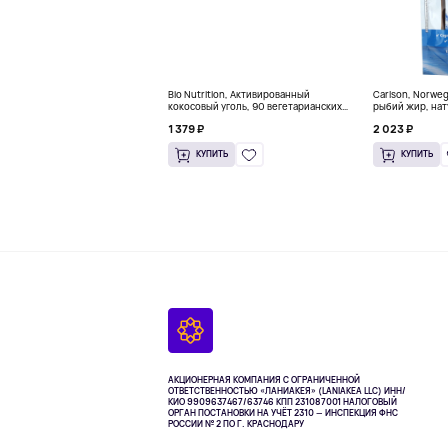
Bio Nutrition, Активированный
Carlson, Norwe
кокосовый уголь, 90 вегетарианских
рыбий жир, нат
капсул (260 мг в каждой капсуле)
пакетиков (5 м
1 379 ₽
2 023 ₽
КУПИТЬ
КУПИТЬ
АКЦИОНЕРНАЯ КОМПАНИЯ С ОГРАНИЧЕННОЙ
ОТВЕТСТВЕННОСТЬЮ «ЛАНИАКЕЯ» (LANIAKEA LLC)
ИНН/
КИО 9909637467/63746 КПП 231087001
НАЛОГОВЫЙ
ОРГАН ПОСТАНОВКИ НА УЧЁТ 2310 — ИНСПЕКЦИЯ ФНС
РОССИИ № 2 ПО Г. КРАСНОДАРУ