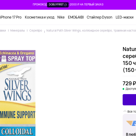
ПРОМОКОД
DOBUYFIRST
-2000 ₽ НА ПЕРВЫЙ ЗАКАЗ
iPhone 17 Pro
Косметика и уход
Nike
EMO&AIBI
Стайлер Dyson
LED-маски
авки
Минералы
Серебро
Natural Path Silver Wings, коллоидное серебро, травяная настойк
Natur
сереб
150 ч
(150 
729 
Доступ
Все т
В люб