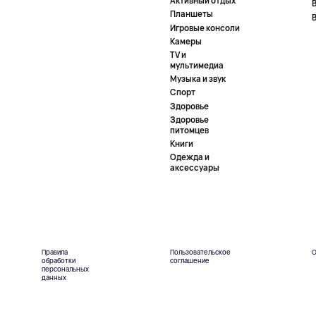
Активный отдых
Планшеты
Игровые консоли
Камеры
TV и
мультимедиа
Музыка и звук
Спорт
Здоровье
Здоровье
питомцев
Книги
Одежда и
аксессуары
Правила
Пользовательское
О
обработки
соглашение
персональных
данных