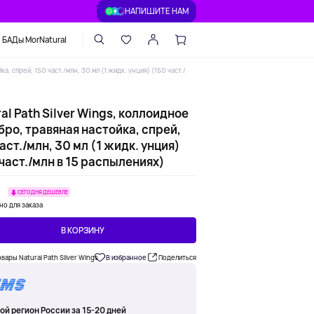
НАПИШИТЕ НАМ
БАДы MorNatural
а, спрей, 150 част./млн, 30 мл (1 жидк. унция) (150 част./
al Path Silver Wings, коллоидное
ро, травяная настойка, спрей,
аст./млн, 30 мл (1 жидк. унция)
част./млн в 15 распылениях)
₽
СЕГОДНЯ ДЕШЕВЛЕ
но для заказа
В КОРЗИНУ
овары Natural Path Silver Wings
В избранное
Поделиться
ой регион России за 15-20 дней