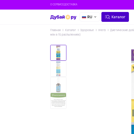
О СЕРВИСЕ
ДОСТАВКА
RU
Каталог
Главная
Каталог
Здоровье
IHerb
Диетические доб
млн в 15 распылениях)