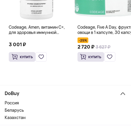
Codeage, Amen, витамин C+,
Codeage, Five A Day, фрукт
для здоровья иммунной
овощи в 1 капсуле, 30 капс
системы, антиоксидант, 120
-25%
вегетарианских капсул
3 001 ₽
2 720 ₽
3 627 ₽
КУПИТЬ
КУПИТЬ
DoBuy
Россия
Беларусь
Казахстан