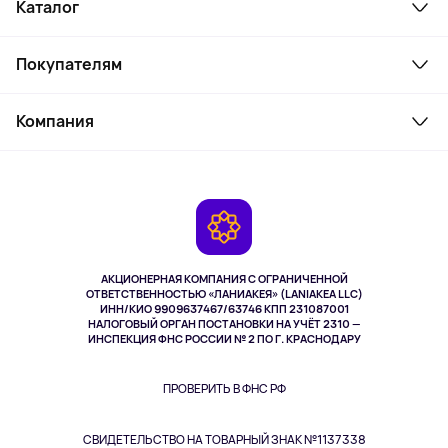
Каталог
Смартфоны и гаджеты
Покупателям
Ноутбуки, мониторы, VR
Товары для дома
Служба поддержки
Косметика и уход
Компания
Как заказать
Активный отдых
Оплата
О сервисе
Планшеты
Доставка
Контакты
Игровые консоли
Гарантия
Камеры
Возврат
TV и мультимедиа
Выкуп товара
Музыка и звук
АКЦИОНЕРНАЯ КОМПАНИЯ С ОГРАНИЧЕННОЙ
Спорт
ОТВЕТСТВЕННОСТЬЮ «ЛАНИАКЕЯ» (LANIAKEA LLC)
ИНН/КИО 9909637467/63746 КПП 231087001
Здоровье
НАЛОГОВЫЙ ОРГАН ПОСТАНОВКИ НА УЧЁТ 2310 —
Здоровье питомцев
ИНСПЕКЦИЯ ФНС РОССИИ № 2 ПО Г. КРАСНОДАРУ
Книги
Одежда и аксессуары
ПРОВЕРИТЬ В ФНС РФ
СВИДЕТЕЛЬСТВО НА ТОВАРНЫЙ ЗНАК №1137338