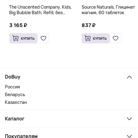
The Unscented Company, Kids,
Source Naturals, Глицинат
Big Bubble Bath, Refill, без
магния, 60 таблеток
отдушек, 1 л (33,8 жидк.
Унции)
3 165 ₽
837 ₽
КУПИТЬ
КУПИТЬ
DoBuy
Россия
Беларусь
Казахстан
Каталог
Смартфоны и гаджеты
Покупателям
Ноутбуки, мониторы, VR