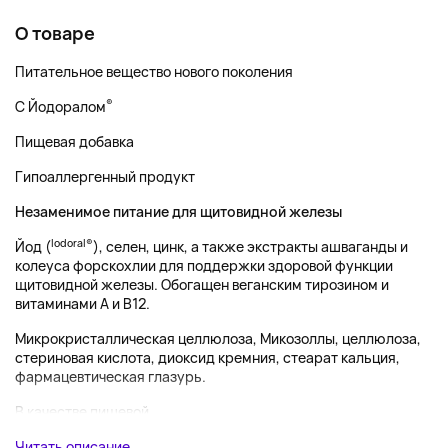
О товаре
Питательное вещество нового поколения
®
С Йодоралом
Пищевая добавка
Гипоаллергенный продукт
Незаменимое питание для щитовидной железы
Iodoral®
Йод (
), селен, цинк, а также экстракты ашваганды и
колеуса форскохлии для поддержки здоровой функции
щитовидной железы. Обогащен веганским тирозином и
витаминами A и B12.
Микрокристаллическая целлюлоза, Микозоллы, целлюлоза,
стериновая кислота, диоксид кремния, стеарат кальция,
фармацевтическая глазурь.
В качестве пищевой...
Читать описание