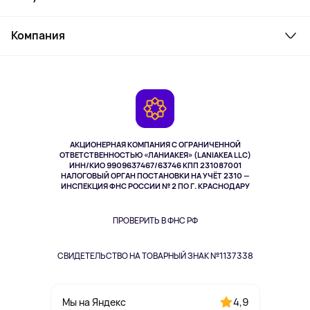
Товары для дома
Служба поддержки
Косметика и уход
Компания
Как заказать
Активный отдых
Оплата
О сервисе
Планшеты
Доставка
Контакты
Игровые консоли
Гарантия
Камеры
Возврат
TV и мультимедиа
Выкуп товара
Музыка и звук
АКЦИОНЕРНАЯ КОМПАНИЯ С ОГРАНИЧЕННОЙ
Спорт
ОТВЕТСТВЕННОСТЬЮ «ЛАНИАКЕЯ» (LANIAKEA LLC)
ИНН/КИО 9909637467/63746 КПП 231087001
Здоровье
НАЛОГОВЫЙ ОРГАН ПОСТАНОВКИ НА УЧЁТ 2310 —
Здоровье питомцев
ИНСПЕКЦИЯ ФНС РОССИИ № 2 ПО Г. КРАСНОДАРУ
Книги
Одежда и аксессуары
ПРОВЕРИТЬ В ФНС РФ
СВИДЕТЕЛЬСТВО НА ТОВАРНЫЙ ЗНАК №1137338
4,9
Мы на Яндекс