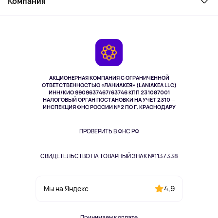
Компания
Как заказать
Активный отдых
Оплата
О сервисе
Планшеты
Доставка
Контакты
Игровые консоли
Гарантия
Камеры
Возврат
TV и мультимедиа
Выкуп товара
Музыка и звук
АКЦИОНЕРНАЯ КОМПАНИЯ С ОГРАНИЧЕННОЙ
Спорт
ОТВЕТСТВЕННОСТЬЮ «ЛАНИАКЕЯ» (LANIAKEA LLC)
ИНН/КИО 9909637467/63746 КПП 231087001
Здоровье
НАЛОГОВЫЙ ОРГАН ПОСТАНОВКИ НА УЧЁТ 2310 —
Здоровье питомцев
ИНСПЕКЦИЯ ФНС РОССИИ № 2 ПО Г. КРАСНОДАРУ
Книги
Одежда и аксессуары
ПРОВЕРИТЬ В ФНС РФ
СВИДЕТЕЛЬСТВО НА ТОВАРНЫЙ ЗНАК №1137338
4,9
Мы на Яндекс
Принимаем к оплате