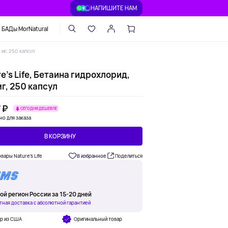
НАПИШИТЕ НАМ
БАДы MorNatural
 мг, 250 капсул
e's Life, Бетаина гидрохлорид,
г, 250 капсул
 ₽
СЕГОДНЯ ДЕШЕВЛЕ
но для заказа
В КОРЗИНУ
овары Nature's Life
В избранное
Поделиться
ой регион России за 15-20 дней
тная доставка с абсолютной гарантией
ар из США
Оригинальный товар