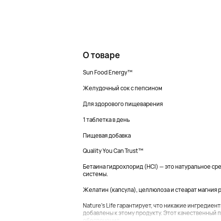
О товаре
Sun Food Energy™
Желудочный сок с пепсином
Для здорового пищеварения
1 таблетка в день
Пищевая добавка
Quality You Can Trust™
Бетаина гидрохлорид (HCl) — это натуральное с
системы.
Желатин (капсула), целлюлоза и стеарат магния
Nature's Life гарантирует, что никакие ингредиен
добавлены к этому продукту. Этот качественный п
обеспечения...