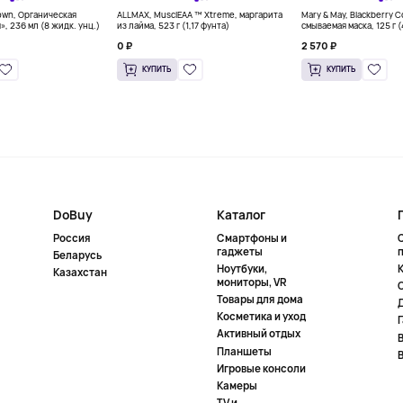
own, Органическая
ALLMAX, MusclEAA ™ Xtreme, маргарита
Mary & May, Blackberry 
», 236 мл (8 жидк. унц.)
из лайма, 523 г (1,17 фунта)
смываемая маска, 125 г 
0 ₽
2 570 ₽
КУПИТЬ
КУПИТЬ
DoBuy
Каталог
Россия
Смартфоны и
гаджеты
Беларусь
Ноутбуки,
К
Казахстан
мониторы, VR
Товары для дома
Косметика и уход
Активный отдых
Планшеты
Игровые консоли
Камеры
TV и