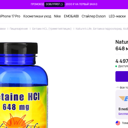
ПРОМОКОД
DOBUYFIRST
-2000 ₽ НА ПЕРВЫЙ ЗАКАЗ
iPhone 17 Pro
Косметика и уход
Nike
EMO&AIBI
Стайлер Dyson
LED-маски
авки
Пищеварение
Бетаин HCL (триметилглицин)
Nature's Life, Бетаина гидрохлорид, 648
Natur
648 м
4 497
Доступ
Все т
В люб
Беспла
Тов