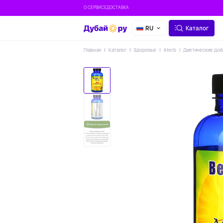
О СЕРВИСЕ
ДОСТАВКА
RU
Каталог
Главная
Каталог
Здоровье
IHerb
Диетические доб