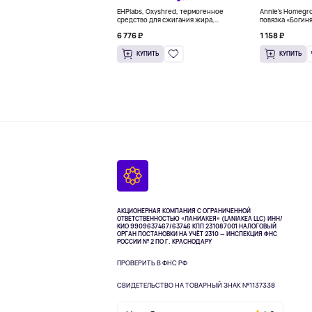
EHPlabs, Oxyshred, термогенное
Annie's Homegr
средство для сжигания жира,
повязка «Богиня
малиновое освежение, 318 г (11,2
6 776 ₽
1 158 ₽
унции)
КУПИТЬ
КУПИТЬ
АКЦИОНЕРНАЯ КОМПАНИЯ С ОГРАНИЧЕННОЙ
ОТВЕТСТВЕННОСТЬЮ «ЛАНИАКЕЯ» (LANIAKEA LLC)
ИНН/
КИО 9909637467/63746 КПП 231087001
НАЛОГОВЫЙ
ОРГАН ПОСТАНОВКИ НА УЧЁТ 2310 — ИНСПЕКЦИЯ ФНС
РОССИИ № 2 ПО Г. КРАСНОДАРУ
ПРОВЕРИТЬ В ФНС РФ
СВИДЕТЕЛЬСТВО НА ТОВАРНЫЙ ЗНАК №1137338