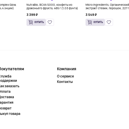
Complex Glow,
NutraBio, BCAA 5000, конфеты из
Micro Ingredients, Органически
(4,4 унции)
драконьего фрукта, 465 г (1,03 фунта)
экстракт стевии, порошок, 227 г
унций)
3 399 ₽
3 549 ₽
КУПИТЬ
КУПИТЬ
Покупателям
Компания
Служба
О сервисе
поддержки
Контакты
ак заказать
Оплата
Доставка
Гарантия
Возврат
Выкуп товара