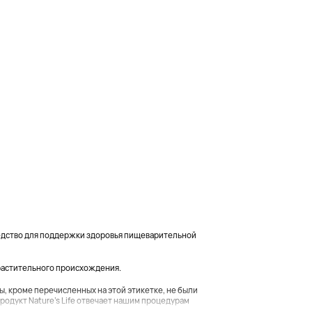
редство для поддержки здоровья пищеварительной
 растительного происхождения.
ты, кроме перечисленных на этой этикетке, не были
родукт Nature's Life отвечает нашим процедурам