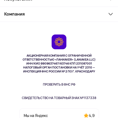
Товары для дома
Служба поддержки
Косметика и уход
Компания
Как заказать
Активный отдых
Оплата
О сервисе
Планшеты
Доставка
Контакты
Игровые консоли
Гарантия
Камеры
Возврат
TV и мультимедиа
Выкуп товара
Музыка и звук
АКЦИОНЕРНАЯ КОМПАНИЯ С ОГРАНИЧЕННОЙ
Спорт
ОТВЕТСТВЕННОСТЬЮ «ЛАНИАКЕЯ» (LANIAKEA LLC)
ИНН/КИО 9909637467/63746 КПП 231087001
Здоровье
НАЛОГОВЫЙ ОРГАН ПОСТАНОВКИ НА УЧЁТ 2310 —
Здоровье питомцев
ИНСПЕКЦИЯ ФНС РОССИИ № 2 ПО Г. КРАСНОДАРУ
Книги
Одежда и аксессуары
ПРОВЕРИТЬ В ФНС РФ
СВИДЕТЕЛЬСТВО НА ТОВАРНЫЙ ЗНАК №1137338
4,9
Мы на Яндекс