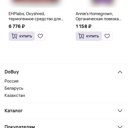
EHPlabs, Oxyshred,
Annie's Homegrown,
термогенное средство для
Органическая повязка
сжигания жира, малиновое
«Богиня», 236 мл (8 жидк.
6 776 ₽
1 158 ₽
освежение, 318 г (11,2 унции)
унц.)
КУПИТЬ
КУПИТЬ
DoBuy
Россия
Беларусь
Казахстан
Каталог
Смартфоны и гаджеты
Покупателям
Ноутбуки, мониторы, VR