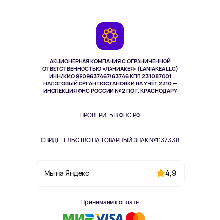
Планшеты
Доставка
Контакты
Игровые консоли
Гарантия
Камеры
Возврат
TV и мультимедиа
Выкуп товара
Музыка и звук
АКЦИОНЕРНАЯ КОМПАНИЯ С ОГРАНИЧЕННОЙ
Спорт
ОТВЕТСТВЕННОСТЬЮ «ЛАНИАКЕЯ» (LANIAKEA LLC)
ИНН/КИО 9909637467/63746 КПП 231087001
Здоровье
НАЛОГОВЫЙ ОРГАН ПОСТАНОВКИ НА УЧЁТ 2310 —
Здоровье питомцев
ИНСПЕКЦИЯ ФНС РОССИИ № 2 ПО Г. КРАСНОДАРУ
Книги
Одежда и аксессуары
ПРОВЕРИТЬ В ФНС РФ
СВИДЕТЕЛЬСТВО НА ТОВАРНЫЙ ЗНАК №1137338
4,9
Мы на Яндекс
Принимаем к оплате