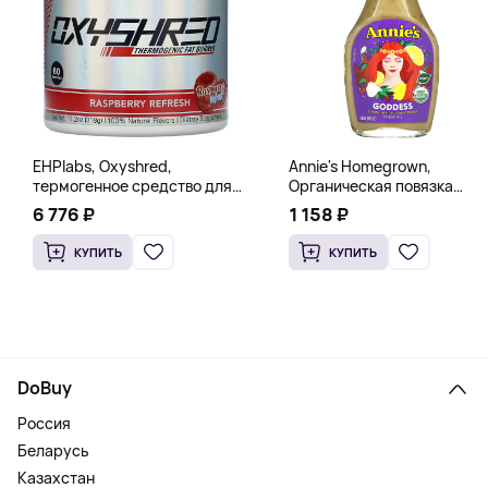
EHPlabs, Oxyshred,
Annie's Homegrown,
термогенное средство для
Органическая повязка
сжигания жира, малиновое
«Богиня», 236 мл (8 жидк.
6 776 ₽
1 158 ₽
освежение, 318 г (11,2 унции)
унц.)
КУПИТЬ
КУПИТЬ
DoBuy
Россия
Беларусь
Казахстан