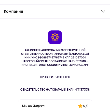
Товары для дома
Служба поддержки
Косметика и уход
Компания
Как заказать
Активный отдых
Оплата
О сервисе
Планшеты
Доставка
Контакты
Игровые консоли
Гарантия
Камеры
Возврат
TV и мультимедиа
Выкуп товара
Музыка и звук
АКЦИОНЕРНАЯ КОМПАНИЯ С ОГРАНИЧЕННОЙ
Спорт
ОТВЕТСТВЕННОСТЬЮ «ЛАНИАКЕЯ» (LANIAKEA LLC)
ИНН/КИО 9909637467/63746 КПП 231087001
Здоровье
НАЛОГОВЫЙ ОРГАН ПОСТАНОВКИ НА УЧЁТ 2310 —
Здоровье питомцев
ИНСПЕКЦИЯ ФНС РОССИИ № 2 ПО Г. КРАСНОДАРУ
Книги
Одежда и аксессуары
ПРОВЕРИТЬ В ФНС РФ
СВИДЕТЕЛЬСТВО НА ТОВАРНЫЙ ЗНАК №1137338
4,9
Мы на Яндекс