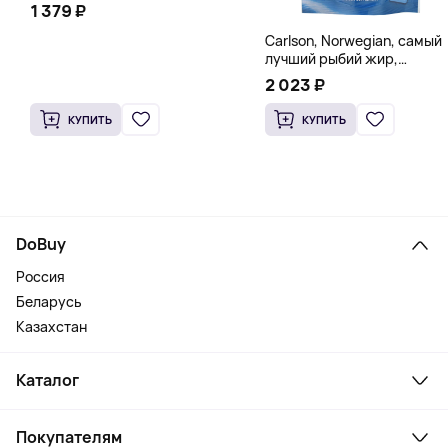
1 379 ₽
Carlson, Norwegian, самый
лучший рыбий жир,
натуральный лимон, 15
2 023 ₽
пакетиков (5 мл) каждый
КУПИТЬ
КУПИТЬ
DoBuy
Россия
Беларусь
Казахстан
Каталог
Смартфоны и гаджеты
Покупателям
Ноутбуки, мониторы, VR