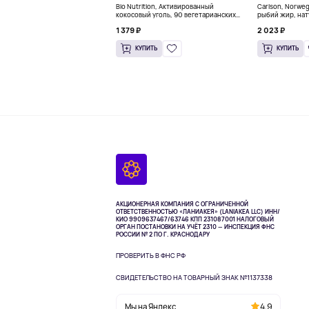
Bio Nutrition, Активированный
Carlson, Norwe
кокосовый уголь, 90 вегетарианских
рыбий жир, нат
капсул (260 мг в каждой капсуле)
пакетиков (5 м
1 379 ₽
2 023 ₽
КУПИТЬ
КУПИТЬ
АКЦИОНЕРНАЯ КОМПАНИЯ С ОГРАНИЧЕННОЙ
ОТВЕТСТВЕННОСТЬЮ «ЛАНИАКЕЯ» (LANIAKEA LLC)
ИНН/
КИО 9909637467/63746 КПП 231087001
НАЛОГОВЫЙ
ОРГАН ПОСТАНОВКИ НА УЧЁТ 2310 — ИНСПЕКЦИЯ ФНС
РОССИИ № 2 ПО Г. КРАСНОДАРУ
ПРОВЕРИТЬ В ФНС РФ
СВИДЕТЕЛЬСТВО НА ТОВАРНЫЙ ЗНАК №1137338
Мы на Яндекс
4,9