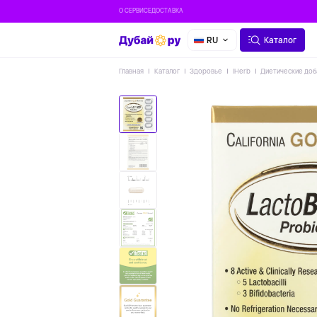
О СЕРВИСЕ
ДОСТАВКА
RU
Каталог
Главная
Каталог
Здоровье
IHerb
Диетические доб