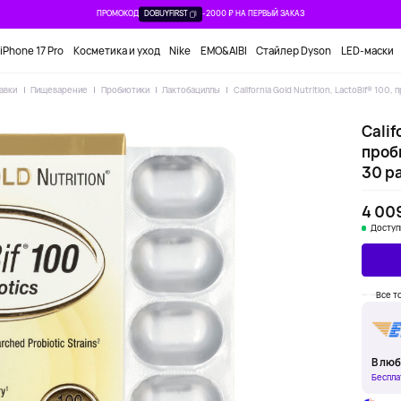
ПРОМОКОД
DOBUYFIRST
-2000 ₽ НА ПЕРВЫЙ ЗАКАЗ
iPhone 17 Pro
Косметика и уход
Nike
EMO&AIBI
Стайлер Dyson
LED-маски
авки
Пищеварение
Пробиотики
Лактобациллы
California Gold Nutrition, LactoBif® 100
Calif
проб
30 р
4 00
Доступ
Все то
В люб
Беспла