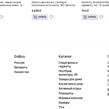
gian, самый лучший
DaVinci Laboratories, Cal Mag из
Sheila G's, Brownie Britt
уральный лимон, 15
нескольких источников, 180 таблеток
карамель, 142 г (5 унци
л) каждый
2 636 ₽
704 ₽
КУПИТЬ
КУПИТЬ
DoBuy
Каталог
Россия
Смартфоны и
гаджеты
Беларусь
Ноутбуки,
К
Казахстан
мониторы, VR
Товары для дома
Косметика и уход
Активный отдых
Планшеты
Игровые консоли
Камеры
TV и