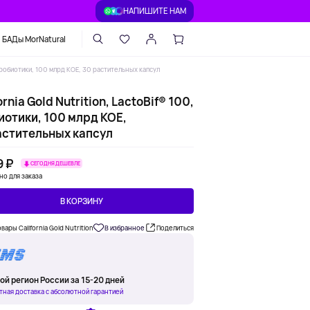
НАПИШИТЕ НАМ
БАДы MorNatural
, пробиотики, 100 млрд КОЕ, 30 растительных капсул
ornia Gold Nutrition, LactoBif® 100,
иотики, 100 млрд КОЕ,
астительных капсул
9 ₽
СЕГОДНЯ ДЕШЕВЛЕ
но для заказа
В КОРЗИНУ
вары California Gold Nutrition
В избранное
Поделиться
ой регион России за 15-20 дней
тная доставка с абсолютной гарантией