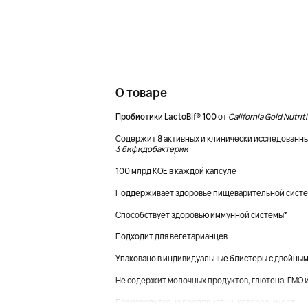
О товаре
Пробиотики LactoBif® 100
от
California Gold Nutrit
Содержит 8 активных и клинически исследованн
3
бифидобактерии
100 млрд КОЕ в каждой капсуле
Поддерживает здоровье пищеварительной систе
Способствует здоровью иммунной системы*
Подходит для вегетарианцев
Упаковано в индивидуальные блистеры с двойны
Не содержит молочных продуктов, глютена, ГМО и
Производится на предприятии, которое имеет...