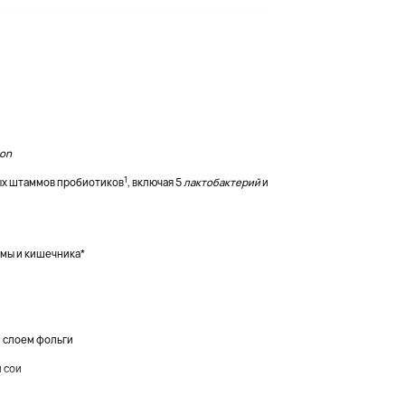
ion
1
ых штаммов пробиотиков
, включая 5
лактобактерий
и
мы и кишечника*
м слоем фольги
 сои