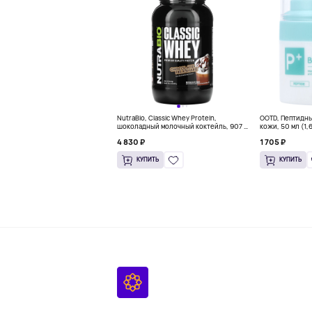
NutraBio, Classic Whey Protein,
OOTD, Пептидн
шоколадный молочный коктейль, 907 г
кожи, 50 мл (1,
(2 фунта)
4 830 ₽
1 705 ₽
КУПИТЬ
КУПИТЬ