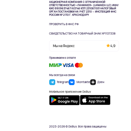
АКЦИОНЕРНАЯ КОМПАНИЯ С ОГРАНИЧЕННОЙ
ОТВЕТСТВЕННОСТЬЮ «ЛАНИАКЕЯ» (LANIAKEA LLC)
ИНН/
КИО 9909637467/63746 КПП 231087001
НАЛОГОВЫЙ
ОРГАН ПОСТАНОВКИ НА УЧЁТ 2310 — ИНСПЕКЦИЯ ФНС
РОССИИ № 2 ПО Г. КРАСНОДАРУ
ПРОВЕРИТЬ В ФНС РФ
СВИДЕТЕЛЬСТВО НА ТОВАРНЫЙ ЗНАК №1137338
Мы на Яндекс
4,9
Принимаем к оплате
Мы всегда на связи
Telegram
Vkontakte
Дзен
Мобильное приложение DoBuy
2023-2026 © DoBuy. Все права защищены