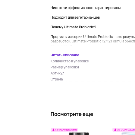
Чистота и эффективность гарантированы
Подходит для вегетарианцев
Почему Ultimate Probiotic?
Продукты из серии Ultimate Probiotic — это резу
разработок. Ultimate Probiotic 12/12 Formula об
кишечника и...
Читать описание
Количество в упаковке
Размер упаковки
Артикул
Страна
Посмотрите еще
СЕГОДНЯ ДЕШЕВЛЕ
СЕГОДНЯ ДЕШЕ