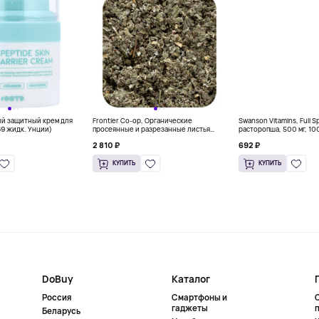
ый защитный крем для
Frontier Co-op, Органические
Swanson Vitamins, Full 
69 жидк. Унции)
просеянные и разрезанные листья
расторопша, 500 мг, 10
красной малины, 453 г (16 унций)
капсул
2 810 ₽
692 ₽
КУПИТЬ
КУПИТЬ
DoBuy
Каталог
Россия
Смартфоны и
гаджеты
Беларусь