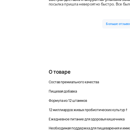
О товаре
Состав премиального качества
Пищевая добавка
Формула из 12 штаммов
12 миллиардов живых пробиотических культур †
Ежедневное питание для здоровья кишечника
Необходимая поддержка для пищеварения и имм