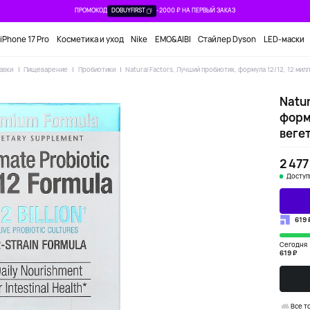
ПРОМОКОД
DOBUYFIRST
-2000 ₽ НА ПЕРВЫЙ ЗАКАЗ
iPhone 17 Pro
Косметика и уход
Nike
EMO&AIBI
Стайлер Dyson
LED-маски
авки
Пищеварение
Пробиотики
Natural Factors, Лучший пробиотик, формула 12/12, 12 ми
Natur
форму
веге
2 477
Доступ
619 
Сегодня
619 ₽
Все т