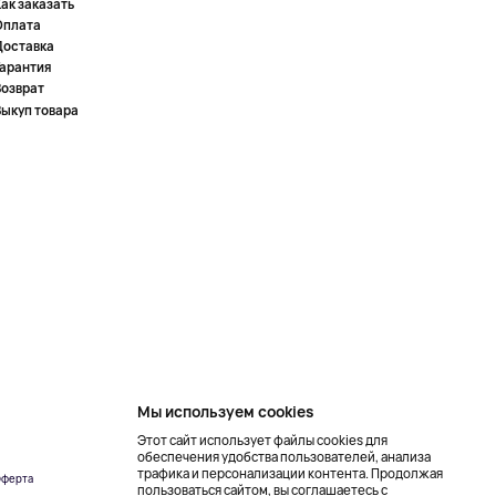
ак заказать
Оплата
Доставка
Гарантия
Возврат
Выкуп товара
Мы используем cookies
Этот сайт использует файлы cookies для
обеспечения удобства пользователей, анализа
трафика и персонализации контента. Продолжая
ферта
Создание сайта –
пользоваться сайтом, вы соглашаетесь с
NetLab