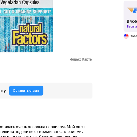
В люб
Беспла
Тов