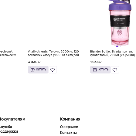
Spectrum®,
Vital Nutrients, Таурин, 2000 мг, 120
Blender Bottle, Strada, тритан,
0 веганских
веганских капсул (1000 мг в каждой
фиолетовый, 710 мл (24 унции)
капсуле)
3 030 ₽
1 938 ₽
КУПИТЬ
КУПИТЬ
Покупателям
Компания
Служба
О сервисе
поддержки
Контакты