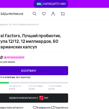
НАПИШИТЕ НАМ
БАДы MorNatural
ллиардов, 60 вегетарианских капсул
al Factors, Лучший пробиотик,
ла 12/12, 12 миллиардов, 60
тарианских капсул
 ₽
СЕГОДНЯ ДЕШЕВЛЕ
но для заказа
В КОРЗИНУ
₽ х 4 платежа
, без переплат
20 августа
03 сентября
17 сентября
619 ₽
619 ₽
619 ₽
овары Natural Factors
В избранное
Поделиться