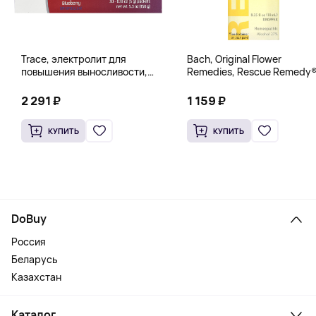
Trace, электролит для
Bach, Original Flower
повышения выносливости,
Remedies, Rescue Remedy®
PowerPak, со вкусом граната
натуральное средство для
и черники, 30 пакетиков по 5 г
снятия стресса, 10 мл
2 291 ₽
1 159 ₽
(0,18 унции)
(0,35 жидк. унции)
КУПИТЬ
КУПИТЬ
DoBuy
Россия
Беларусь
Казахстан
Каталог