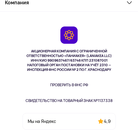
Косметика и уход
Компания
Как заказать
Активный отдых
Оплата
О сервисе
Планшеты
Доставка
Контакты
Игровые консоли
Гарантия
Камеры
Возврат
TV и мультимедиа
Выкуп товара
Музыка и звук
АКЦИОНЕРНАЯ КОМПАНИЯ С ОГРАНИЧЕННОЙ
Спорт
ОТВЕТСТВЕННОСТЬЮ «ЛАНИАКЕЯ» (LANIAKEA LLC)
ИНН/КИО 9909637467/63746 КПП 231087001
Здоровье
НАЛОГОВЫЙ ОРГАН ПОСТАНОВКИ НА УЧЁТ 2310 —
Здоровье питомцев
ИНСПЕКЦИЯ ФНС РОССИИ № 2 ПО Г. КРАСНОДАРУ
Книги
Одежда и аксессуары
ПРОВЕРИТЬ В ФНС РФ
СВИДЕТЕЛЬСТВО НА ТОВАРНЫЙ ЗНАК №1137338
4,9
Мы на Яндекс