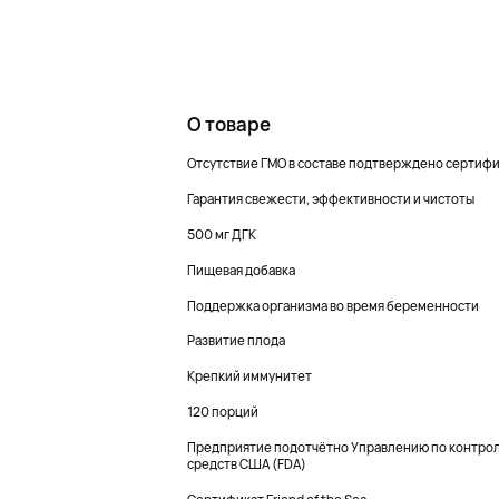
О товаре
Отсутствие ГМО в составе подтверждено сертиф
Гарантия свежести, эффективности и чистоты
500 мг ДГК
Пищевая добавка
Поддержка организма во время беременности
Развитие плода
Крепкий иммунитет
120 порций
Предприятие подотчётно Управлению по контрол
средств США (FDA)