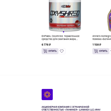
EHPlabs, Oxyshred, термогенное
Annie's Homegr
средство для сжигания жира,
повязка «Богиня
малиновое освежение, 318 г (11,2
6 776 ₽
1 158 ₽
унции)
КУПИТЬ
КУПИТЬ
АКЦИОНЕРНАЯ КОМПАНИЯ С ОГРАНИЧЕННОЙ
ОТВЕТСТВЕННОСТЬЮ «ЛАНИАКЕЯ» (LANIAKEA LLC)
ИНН/