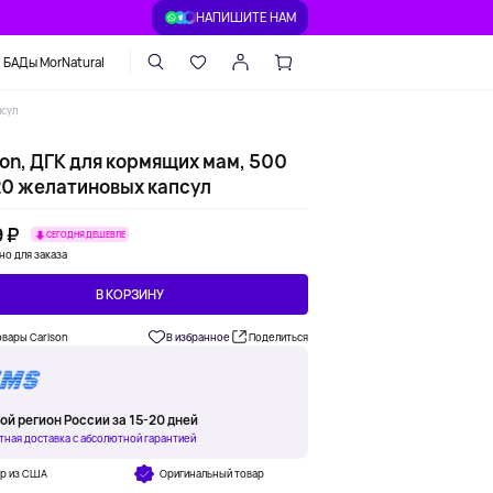
НАПИШИТЕ НАМ
БАДы MorNatural
псул
son, ДГК для кормящих мам, 500
120 желатиновых капсул
 ₽
СЕГОДНЯ ДЕШЕВЛЕ
но для заказа
В КОРЗИНУ
овары Carlson
В избранное
Поделиться
ой регион России за 15-20 дней
тная доставка с абсолютной гарантией
ар из США
Оригинальный товар