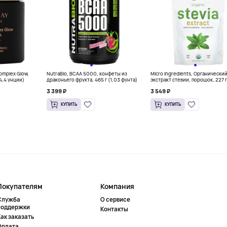
Complex Glow,
NutraBio, BCAA 5000, конфеты из
Micro Ingredients, Органически
(4,4 унции)
драконьего фрукта, 465 г (1,03 фунта)
экстракт стевии, порошок, 227 г
унций)
3 399 ₽
3 549 ₽
КУПИТЬ
КУПИТЬ
Покупателям
Компания
Служба
О сервисе
поддержки
Контакты
ак заказать
Оплата