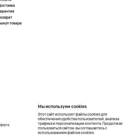
Доставка
Гарантия
Возврат
Выкуп товара
Мы используем cookies
Этот сайт использует файлы cookies для
обеспечения удобства пользователей, анализа
трафика и персонализации контента. Продолжая
ферта
Создание сайта –
пользоваться сайтом, вы соглашаетесь с
NetLab
использованием файлов cookies.