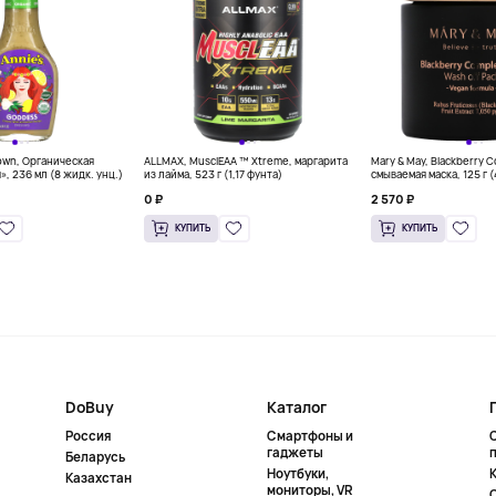
own, Органическая
ALLMAX, MusclEAA ™ Xtreme, маргарита
Mary & May, Blackberry 
», 236 мл (8 жидк. унц.)
из лайма, 523 г (1,17 фунта)
смываемая маска, 125 г 
0 ₽
2 570 ₽
КУПИТЬ
КУПИТЬ
DoBuy
Каталог
Россия
Смартфоны и
гаджеты
Беларусь
Ноутбуки,
К
Казахстан
мониторы, VR