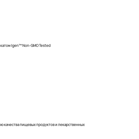
икатом Igen™ Non-GMO Tested
ю качества пищевых продуктов и лекарственных