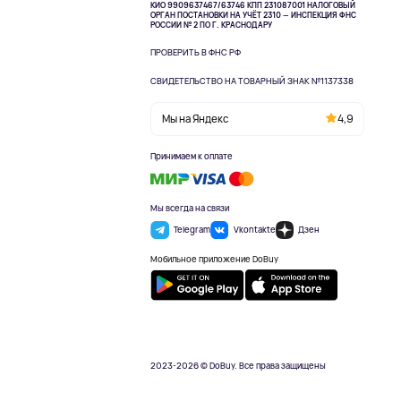
КИО 9909637467/63746 КПП 231087001
НАЛОГОВЫЙ
ОРГАН ПОСТАНОВКИ НА УЧЁТ 2310 — ИНСПЕКЦИЯ ФНС
РОССИИ № 2 ПО Г. КРАСНОДАРУ
ПРОВЕРИТЬ В ФНС РФ
СВИДЕТЕЛЬСТВО НА ТОВАРНЫЙ ЗНАК №1137338
Мы на Яндекс
4,9
Принимаем к оплате
Мы всегда на связи
Telegram
Vkontakte
Дзен
Мобильное приложение DoBuy
2023-2026 © DoBuy. Все права защищены