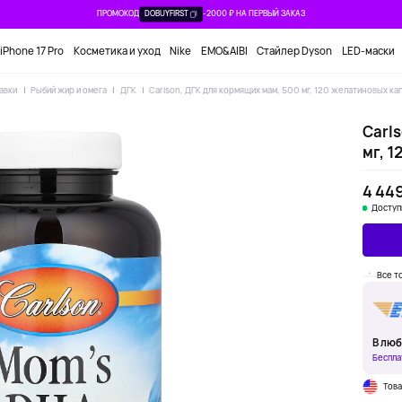
ПРОМОКОД
DOBUYFIRST
-2000 ₽ НА ПЕРВЫЙ ЗАКАЗ
iPhone 17 Pro
Косметика и уход
Nike
EMO&AIBI
Стайлер Dyson
LED-маски
авки
Рыбий жир и омега
ДГК
Carlson, ДГК для кормящих мам, 500 мг, 120 желатиновых ка
Carl
мг, 
4 449
Доступ
Все т
В люб
Беспла
Тов