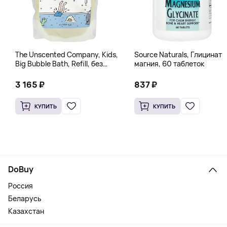
The Unscented Company, Kids,
Source Naturals, Глицинат
Big Bubble Bath, Refill, без
магния, 60 таблеток
отдушек, 1 л (33,8 жидк.
Унции)
3 165 ₽
837 ₽
КУПИТЬ
КУПИТЬ
DoBuy
Россия
Беларусь
Казахстан