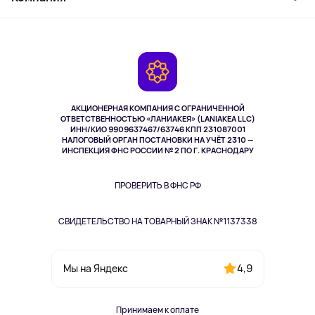
Активный отдых
Оплата
О сервисе
Планшеты
Доставка
Контакты
Игровые консоли
Гарантия
Камеры
Возврат
TV и мультимедиа
Выкуп товара
Музыка и звук
АКЦИОНЕРНАЯ КОМПАНИЯ С ОГРАНИЧЕННОЙ
Спорт
ОТВЕТСТВЕННОСТЬЮ «ЛАНИАКЕЯ» (LANIAKEA LLC)
ИНН/КИО 9909637467/63746 КПП 231087001
Здоровье
НАЛОГОВЫЙ ОРГАН ПОСТАНОВКИ НА УЧЁТ 2310 —
Здоровье питомцев
ИНСПЕКЦИЯ ФНС РОССИИ № 2 ПО Г. КРАСНОДАРУ
Книги
Одежда и аксессуары
ПРОВЕРИТЬ В ФНС РФ
СВИДЕТЕЛЬСТВО НА ТОВАРНЫЙ ЗНАК №1137338
4,9
Мы на Яндекс
Принимаем к оплате