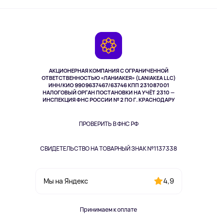
Активный отдых
Оплата
О сервисе
Планшеты
Доставка
Контакты
Игровые консоли
Гарантия
Камеры
Возврат
TV и мультимедиа
Выкуп товара
Музыка и звук
АКЦИОНЕРНАЯ КОМПАНИЯ С ОГРАНИЧЕННОЙ
Спорт
ОТВЕТСТВЕННОСТЬЮ «ЛАНИАКЕЯ» (LANIAKEA LLC)
ИНН/КИО 9909637467/63746 КПП 231087001
Здоровье
НАЛОГОВЫЙ ОРГАН ПОСТАНОВКИ НА УЧЁТ 2310 —
Здоровье питомцев
ИНСПЕКЦИЯ ФНС РОССИИ № 2 ПО Г. КРАСНОДАРУ
Книги
Одежда и аксессуары
ПРОВЕРИТЬ В ФНС РФ
СВИДЕТЕЛЬСТВО НА ТОВАРНЫЙ ЗНАК №1137338
4,9
Мы на Яндекс
Принимаем к оплате