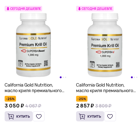
СЕГОДНЯ ДЕШЕВЛЕ
СЕГОДНЯ ДЕШЕВЛЕ
California Gold Nutrition,
California Gold Nutrition,
масло криля премиального
масло криля премиального
качества с SUPERBABoost,
качества с Superba2™,
-25%
-25%
1000 мг, 60 капсул из
1000 мг, 60 капсул
3 050 ₽
2 857 ₽
4 067 ₽
3 809 ₽
рыбьего желатина
КУПИТЬ
КУПИТЬ