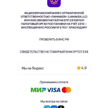
TV и мультимедиа
Выкуп товара
Музыка и звук
АКЦИОНЕРНАЯ КОМПАНИЯ С ОГРАНИЧЕННОЙ
Спорт
ОТВЕТСТВЕННОСТЬЮ «ЛАНИАКЕЯ» (LANIAKEA LLC)
ИНН/КИО 9909637467/63746 КПП 231087001
Здоровье
НАЛОГОВЫЙ ОРГАН ПОСТАНОВКИ НА УЧЁТ 2310 —
Здоровье питомцев
ИНСПЕКЦИЯ ФНС РОССИИ № 2 ПО Г. КРАСНОДАРУ
Книги
Одежда и аксессуары
ПРОВЕРИТЬ В ФНС РФ
СВИДЕТЕЛЬСТВО НА ТОВАРНЫЙ ЗНАК №1137338
4,9
Мы на Яндекс
Принимаем к оплате
Мы всегда на связи