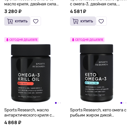
масло криля, двойная сила
с омега-3, двойная сила,
действия, 1000 мг, 30 капсул
1000 мг, 60 капсул
3 280 ₽
4 581 ₽
КУПИТЬ
КУПИТЬ
СЕГОДНЯ ДЕШЕВЛЕ
СЕГОДНЯ ДЕШЕВЛЕ
Sports Research, масло
Sports Research, кето омега с
антарктического криля с
рыбьим жиром дикой
астаксантином, 500 мг,
красной нерки, 120 мягких
4 868 ₽
120 мягких таблеток
таблеток