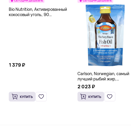
СЕГОДНЯ ДЕШЕВЛЕ
СЕГОДНЯ ДЕШЕВЛЕ
Bio Nutrition, Активированный
кокосовый уголь, 90
вегетарианских капсул (260
мг в каждой капсуле)
1 379 ₽
Carlson, Norwegian, самый
лучший рыбий жир,
натуральный лимон, 15
2 023 ₽
пакетиков (5 мл) каждый
КУПИТЬ
КУПИТЬ